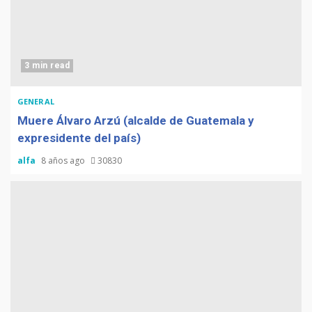
3 min read
GENERAL
Muere Álvaro Arzú (alcalde de Guatemala y
expresidente del país)
alfa
8 años ago
30830