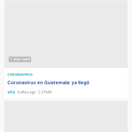
1 min read
CORONAVIRUS
Coronavirus en Guatemala: ya llegó
alfa
6 años ago
27560