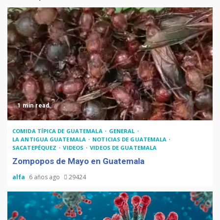
1 min read
COMIDA TÍPICA DE GUATEMALA
GENERAL
LA ANTIGUA GUATEMALA
NOTICIAS DE GUATEMALA
SACATEPÉQUEZ
VIDEOS
VIDEOS DE GUATEMALA
Zompopos de Mayo en Guatemala
alfa
6 años ago
29424