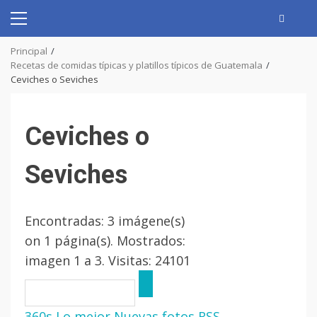
Skip
to
Primary
content
Menu
Principal
Recetas de comidas típicas y platillos típicos de Guatemala
Ceviches o Seviches
Ceviches o
Seviches
Encontradas: 3 imágene(s)
on 1 página(s). Mostrados:
imagen 1 a 3. Visitas: 24101
360s
Lo mejor
Nuevas fotos
RSS