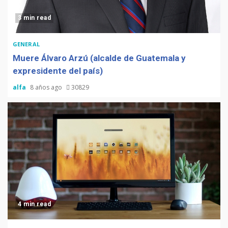
3 min read
GENERAL
Muere Álvaro Arzú (alcalde de Guatemala y
expresidente del país)
alfa
8 años ago
30829
4 min read