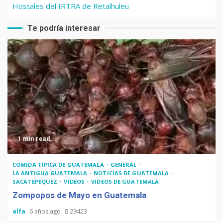
Hostales del IRTRA de Retalhuleu
Te podría interesar
1 min read
COMIDA TÍPICA DE GUATEMALA
GENERAL
LA ANTIGUA GUATEMALA
NOTICIAS DE GUATEMALA
SACATEPÉQUEZ
VIDEOS
VIDEOS DE GUATEMALA
Zompopos de Mayo en Guatemala
alfa
6 años ago
29423