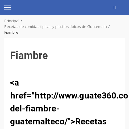
Skip
to
Primary
content
Menu
Principal
Recetas de comidas típicas y platillos típicos de Guatemala
Fiambre
Fiambre
<a
href="http://www.guate360.c
del-fiambre-
guatemalteco/">Recetas