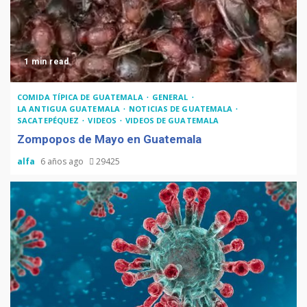
1 min read
COMIDA TÍPICA DE GUATEMALA
GENERAL
LA ANTIGUA GUATEMALA
NOTICIAS DE GUATEMALA
SACATEPÉQUEZ
VIDEOS
VIDEOS DE GUATEMALA
Zompopos de Mayo en Guatemala
alfa
6 años ago
29425