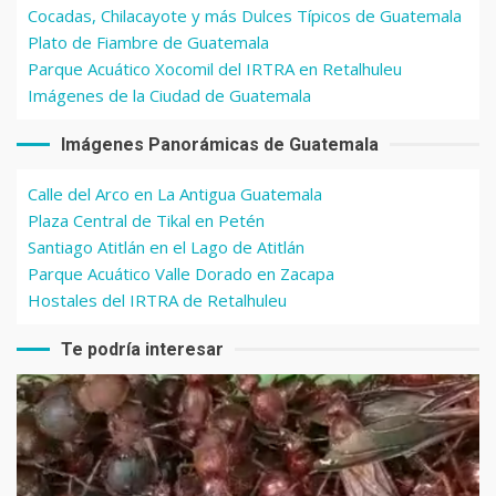
Cocadas, Chilacayote y más Dulces Típicos de Guatemala
Plato de Fiambre de Guatemala
Parque Acuático Xocomil del IRTRA en Retalhuleu
Imágenes de la Ciudad de Guatemala
Imágenes Panorámicas de Guatemala
Calle del Arco en La Antigua Guatemala
Plaza Central de Tikal en Petén
Santiago Atitlán en el Lago de Atitlán
Parque Acuático Valle Dorado en Zacapa
Hostales del IRTRA de Retalhuleu
Te podría interesar