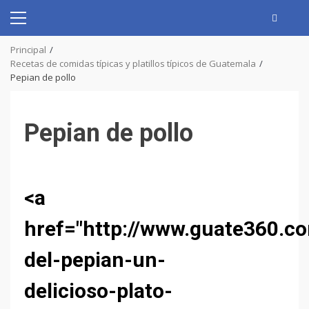
Skip
to
Primary
content
Menu
Principal
Recetas de comidas típicas y platillos típicos de Guatemala
Pepian de pollo
Pepian de pollo
<a
href="http://www.guate360.c
del-pepian-un-
delicioso-plato-