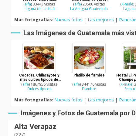
(
alfa
) 33443 visitas
Sociales del Hermano
(
alfa
) 23500 visitas
(
X-male
)
Pedro
Laguna de Lachuá
La Antigua Guatemala
Laguna
Más fotografías:
Nuevas fotos
|
Las mejores
|
Panorám
Las Imágenes de Guatemala más vis
Cocadas, Chilacayote y
Platillo de fiambre
Hostal El 
más dulces típicos de
Champey, 
(
alfa
) 1867956 visitas
Guatemala
(
alfa
) 344176 visitas
(
X-male
) 
Dulces típicos
Fiambre
Semuc
Más fotografías:
Nuevas fotos
|
Las mejores
|
Panorám
Imágenes y Fotos de Guatemala por D
Alta Verapaz
(227)