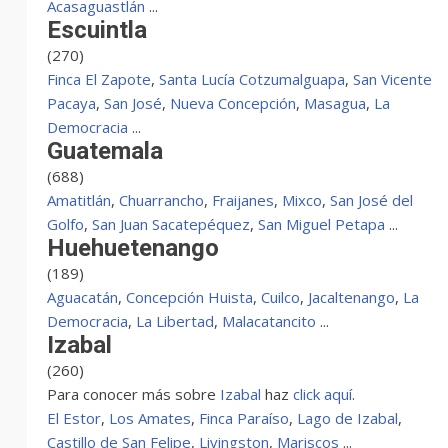
Acasaguastlán
...
Escuintla
(270)
Finca El Zapote
,
Santa Lucía Cotzumalguapa
,
San Vicente
Pacaya
,
San José
,
Nueva Concepción
,
Masagua
,
La
Democracia
...
Guatemala
(688)
Amatitlán
,
Chuarrancho
,
Fraijanes
,
Mixco
,
San José del
Golfo
,
San Juan Sacatepéquez
,
San Miguel Petapa
...
Huehuetenango
(189)
Aguacatán
,
Concepción Huista
,
Cuilco
,
Jacaltenango
,
La
Democracia
,
La Libertad
,
Malacatancito
...
Izabal
(260)
Para conocer más sobre
Izabal
haz
click aquí
.
El Estor
,
Los Amates
,
Finca Paraíso
,
Lago de Izabal
,
Castillo de San Felipe
,
Livingston
,
Mariscos
...