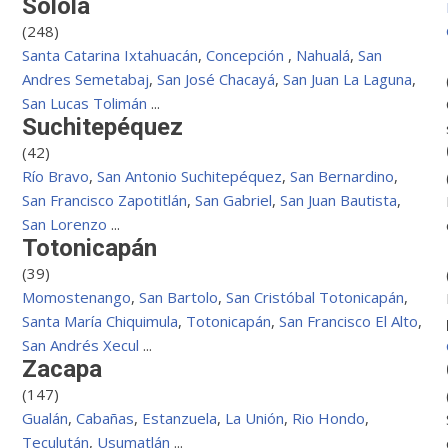
Solola
(248)
Santa Catarina Ixtahuacán
,
Concepción
,
Nahualá
,
San
Andres Semetabaj
,
San José Chacayá
,
San Juan La Laguna
,
San Lucas Tolimán
...
Suchitepéquez
(42)
Río Bravo
,
San Antonio Suchitepéquez
,
San Bernardino
,
San Francisco Zapotitlán
,
San Gabriel
,
San Juan Bautista
,
San Lorenzo
...
Totonicapán
(39)
Momostenango
,
San Bartolo
,
San Cristóbal Totonicapán
,
Santa María Chiquimula
,
Totonicapán
,
San Francisco El Alto
,
San Andrés Xecul
...
Zacapa
(147)
Gualán
,
Cabañas
,
Estanzuela
,
La Unión
,
Rio Hondo
,
Teculután
,
Usumatlán
...