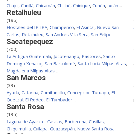
Chajul
,
Canillá
,
Chicamán
,
Chiché
,
Chinique
,
Cunén
,
Ixcán
...
Retalhuleu
(195)
Hostales del IRTRA
,
Champerico
,
El Asintal
,
Nuevo San
Carlos
,
Retalhuleu
,
San Andrés Villa Seca
,
San Felipe
...
Sacatepequez
(700)
La Antigua Guatemala
,
Jocotenango
,
Pastores
,
Santo
Domingo Xenacoj
,
San Bartolomé
,
Santa Lucía Milpas Altas
,
Magdalena Milpas Altas
...
San Marcos
(33)
Ayutla
,
Catarina
,
Comitancillo
,
Concepción Tutuapa
,
El
Quetzal
,
El Rodeo
,
El Tumbador
...
Santa Rosa
(135)
Laguna de Ayarza - Casillas
,
Barberena
,
Casillas
,
Chiquimulilla
,
Cuilapa
,
Guazacapán
,
Nueva Santa Rosa
...