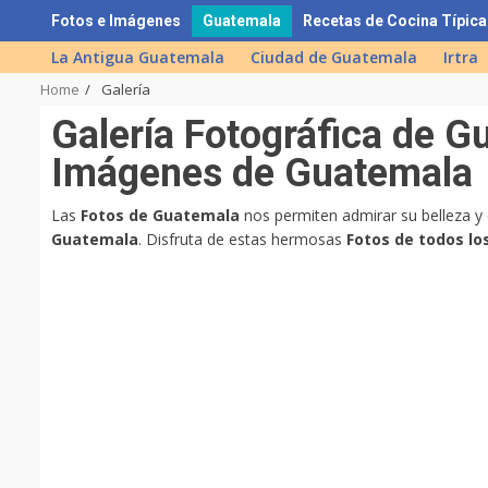
Skip
Fotos e Imágenes
Guatemala
Recetas de Cocina Típica
to
La Antigua Guatemala
Ciudad de Guatemala
Irtra
content
Home
Galería
Galerí­a Fotográfica de G
Imágenes de Guatemala
Las
Fotos de Guatemala
nos permiten admirar su belleza y
Guatemala
. Disfruta de estas hermosas
Fotos de todos l