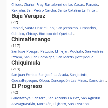
Chisec
,
Chahal
,
Fray Bartolomé de las Casas
,
Panzós
,
Raxruhá
,
San Pedro Carchá
,
Santa Catalina La Tinta
...
Baja Verapaz
(72)
Rabinal
,
Santa Cruz el Chol
,
San Jerónimo
,
Granados
,
Cubulco
,
Chixoy
,
Biotopo del Quetzal
...
Chimaltenango
(117)
San José Poaquil
,
Patzicía
,
El Tejar
,
Pochuta
,
San Andrés
Itzapa
,
San Juan Comalapa
,
San Martín Jilotepeque
...
Chiquimula
(219)
San Juan Ermita
,
San José La Arada
,
San Jacinto
,
Quezaltepeque
,
Olopa
,
Concepción Las Minas
,
Camotán
...
El Progreso
(42)
Guastatoya
,
Sansare
,
San Antonio La Paz
,
San Agustín
Acasaguastlán
,
Morazán
,
El Jícaro
,
San Cristobal