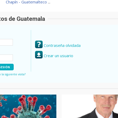
Chapín - Guatemalteco
...
otos de Guatemala
Contraseña olvidada
Crear un usuario
a siguiente visita?