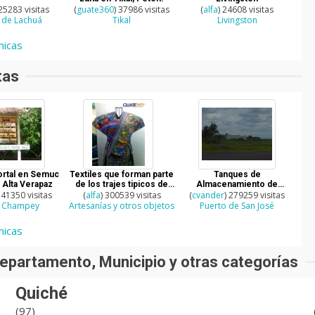
 25283 visitas
(
guate360
) 37986 visitas
(
alfa
) 24608 visitas
 de Lachuá
Tikal
Livingston
icas
tas
Portal en Semuc
Textiles que forman parte
Tanques de
Alta Verapaz
de los trajes tipicos de
Almacenamiento de
341350 visitas
(
alfa
) 300539 visitas
Guatemala
(
cvander
gasolina
) 279259 visitas
 Champey
Artesanías y otros objetos
Puerto de San José
icas
epartamento, Municipio y otras categorías
Quiché
(97)