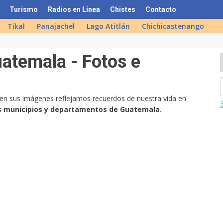
Turismo
Radios en Línea
Chistes
Contacto
Tikal
Panajachel
Lago Atitlán
Chichicastenango
uatemala - Fotos e
 en sus imágenes reflejamos recuerdos de nuestra vida en
os municipios y departamentos de Guatemala
.