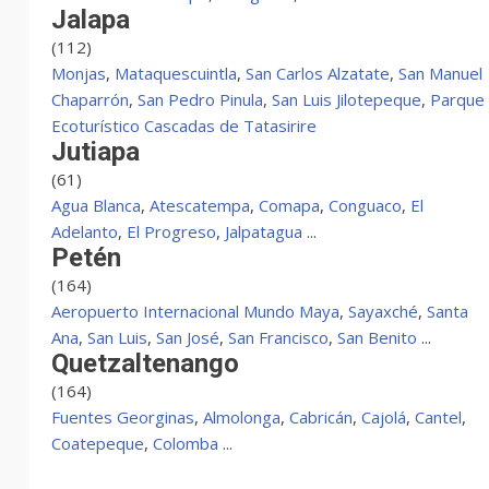
Jalapa
(112)
Monjas
,
Mataquescuintla
,
San Carlos Alzatate
,
San Manuel
Chaparrón
,
San Pedro Pinula
,
San Luis Jilotepeque
,
Parque
Ecoturístico Cascadas de Tatasirire
Jutiapa
(61)
Agua Blanca
,
Atescatempa
,
Comapa
,
Conguaco
,
El
Adelanto
,
El Progreso
,
Jalpatagua
...
Petén
(164)
Aeropuerto Internacional Mundo Maya
,
Sayaxché
,
Santa
Ana
,
San Luis
,
San José
,
San Francisco
,
San Benito
...
Quetzaltenango
(164)
Fuentes Georginas
,
Almolonga
,
Cabricán
,
Cajolá
,
Cantel
,
Coatepeque
,
Colomba
...