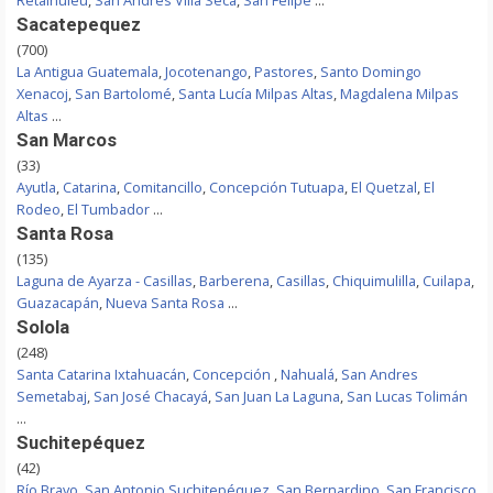
Retalhuleu
,
San Andrés Villa Seca
,
San Felipe
...
Sacatepequez
(700)
La Antigua Guatemala
,
Jocotenango
,
Pastores
,
Santo Domingo
Xenacoj
,
San Bartolomé
,
Santa Lucía Milpas Altas
,
Magdalena Milpas
Altas
...
San Marcos
(33)
Ayutla
,
Catarina
,
Comitancillo
,
Concepción Tutuapa
,
El Quetzal
,
El
Rodeo
,
El Tumbador
...
Santa Rosa
(135)
Laguna de Ayarza - Casillas
,
Barberena
,
Casillas
,
Chiquimulilla
,
Cuilapa
,
Guazacapán
,
Nueva Santa Rosa
...
Solola
(248)
Santa Catarina Ixtahuacán
,
Concepción
,
Nahualá
,
San Andres
Semetabaj
,
San José Chacayá
,
San Juan La Laguna
,
San Lucas Tolimán
...
Suchitepéquez
(42)
Río Bravo
,
San Antonio Suchitepéquez
,
San Bernardino
,
San Francisco