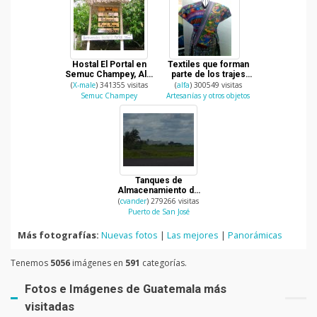
Hostal El Portal en
Textiles que forman
Semuc Champey, Alta
parte de los trajes
Verapaz
tipicos de Guatemala
(
X-male
) 341355 visitas
(
alfa
) 300549 visitas
Semuc Champey
Artesanías y otros objetos
Tanques de
Almacenamiento de
gasolina
(
cvander
) 279266 visitas
Puerto de San José
Más fotografías:
Nuevas fotos
|
Las mejores
|
Panorámicas
Tenemos
5056
imágenes en
591
categorías.
Fotos e Imágenes de Guatemala más
visitadas