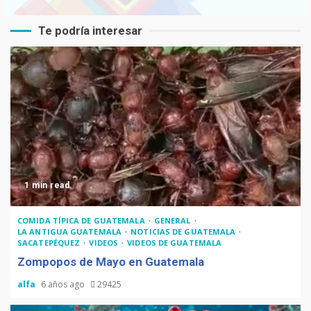
Te podría interesar
1 min read
COMIDA TÍPICA DE GUATEMALA
GENERAL
LA ANTIGUA GUATEMALA
NOTICIAS DE GUATEMALA
SACATEPÉQUEZ
VIDEOS
VIDEOS DE GUATEMALA
Zompopos de Mayo en Guatemala
alfa
6 años ago
29425