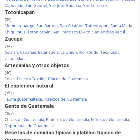
Zapotitlán
,
San Gabriel
,
San Juan Bautista
,
San Lorenzo
...
Totonicapán
(39)
Momostenango
,
San Bartolo
,
San Cristóbal Totonicapán
,
Santa María
Chiquimula
,
Totonicapán
,
San Francisco El Alto
,
San Andrés Xecul
...
Zacapa
(147)
Gualán
,
Cabañas
,
Estanzuela
,
La Unión
,
Rio Hondo
,
Teculután
,
Usumatlán
...
Artesanías y otros objetos
(40)
Telas, Trajes y Textiles Típicos de Guatemala
El esplendor natural
(152)
Fauna guatemalteca
,
Insectos de Guatemala
Gente de Guatemala
(167)
Chicas de Guatemala
,
Pintores de Guatemala
,
Niños de Guatemala
,
Deportistas de Guatemala
Recetas de comidas típicas y platillos típicos de