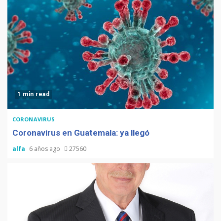
1 min read
CORONAVIRUS
Coronavirus en Guatemala: ya llegó
alfa
6 años ago
27560