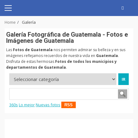
Skip
to
Primary
content
Menu
Home
Galería
Galerí­a Fotográfica de Guatemala - Fotos e
Imágenes de Guatemala
Las
Fotos de Guatemala
nos permiten admirar su belleza y en sus
imágenes reflejamos recuerdos de nuestra vida en
Guatemala
.
Disfruta de estas hermosas
Fotos de todos los municipios y
departamentos de Guatemala
.
360s
Lo mejor
Nuevas fotos
RSS