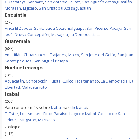
Guastatoya
,
Sansare
,
San Antonio La Paz
,
San Agustín Acasaguastlán
,
Morazán
,
El Jícaro
,
San Cristobal Acasaguastlán
...
Escuintla
(270)
Finca El Zapote
,
Santa Lucía Cotzumalguapa
,
San Vicente Pacaya
,
San
José
,
Nueva Concepción
,
Masagua
,
La Democracia
...
Guatemala
(688)
Amatitlán
,
Chuarrancho
,
Fraijanes
,
Mixco
,
San José del Golfo
,
San Juan
Sacatepéquez
,
San Miguel Petapa
...
Huehuetenango
(189)
Aguacatán
,
Concepción Huista
,
Cuilco
,
Jacaltenango
,
La Democracia
,
La
Libertad
,
Malacatancito
...
Izabal
(260)
Para conocer más sobre
Izabal
haz
click aquí
.
El Estor
,
Los Amates
,
Finca Paraíso
,
Lago de Izabal
,
Castillo de San
Felipe
,
Livingston
,
Mariscos
...
Jalapa
(112)