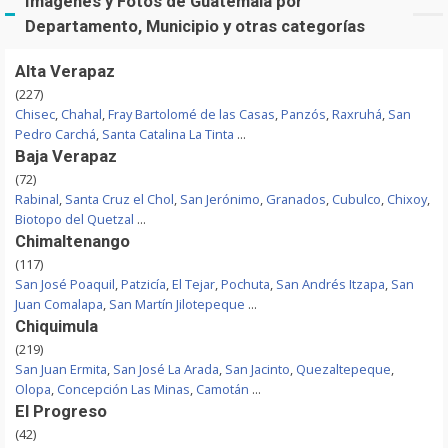
Imágenes y Fotos de Guatemala por
Departamento, Municipio y otras categorías
Alta Verapaz
(227)
Chisec
,
Chahal
,
Fray Bartolomé de las Casas
,
Panzós
,
Raxruhá
,
San
Pedro Carchá
,
Santa Catalina La Tinta
...
Baja Verapaz
(72)
Rabinal
,
Santa Cruz el Chol
,
San Jerónimo
,
Granados
,
Cubulco
,
Chixoy
,
Biotopo del Quetzal
...
Chimaltenango
(117)
San José Poaquil
,
Patzicía
,
El Tejar
,
Pochuta
,
San Andrés Itzapa
,
San
Juan Comalapa
,
San Martín Jilotepeque
...
Chiquimula
(219)
San Juan Ermita
,
San José La Arada
,
San Jacinto
,
Quezaltepeque
,
Olopa
,
Concepción Las Minas
,
Camotán
...
El Progreso
(42)