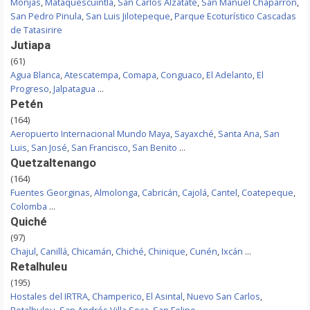
Monjas
,
Mataquescuintla
,
San Carlos Alzatate
,
San Manuel Chaparrón
,
San Pedro Pinula
,
San Luis Jilotepeque
,
Parque Ecoturístico Cascadas
de Tatasirire
Jutiapa
(61)
Agua Blanca
,
Atescatempa
,
Comapa
,
Conguaco
,
El Adelanto
,
El
Progreso
,
Jalpatagua
...
Petén
(164)
Aeropuerto Internacional Mundo Maya
,
Sayaxché
,
Santa Ana
,
San
Luis
,
San José
,
San Francisco
,
San Benito
...
Quetzaltenango
(164)
Fuentes Georginas
,
Almolonga
,
Cabricán
,
Cajolá
,
Cantel
,
Coatepeque
,
Colomba
...
Quiché
(97)
Chajul
,
Canillá
,
Chicamán
,
Chiché
,
Chinique
,
Cunén
,
Ixcán
...
Retalhuleu
(195)
Hostales del IRTRA
,
Champerico
,
El Asintal
,
Nuevo San Carlos
,