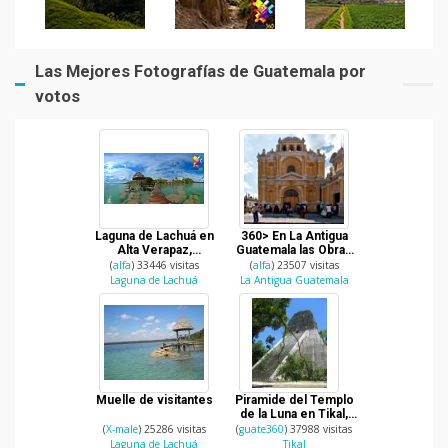
Las Mejores Fotografías de Guatemala por
votos
Laguna de Lachuá en
360> En La Antigua
Alta Verapaz,
Guatemala las Obras
Guatemala
Sociales del Hermano
(
alfa
) 33446 visitas
(
alfa
) 23507 visitas
Pedro
Laguna de Lachuá
La Antigua Guatemala
Muelle de visitantes
Piramide del Templo
de la Luna en Tikal,
Peten.
(
X-male
) 25286 visitas
(
guate360
) 37988 visitas
Laguna de Lachuá
Tikal