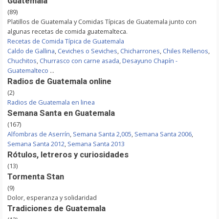
Guatemala
(89)
Platillos de Guatemala y Comidas Típicas de Guatemala junto con
algunas recetas de comida guatemalteca.
Recetas de Comida Típica de Guatemala
Caldo de Gallina
,
Ceviches o Seviches
,
Chicharrones
,
Chiles Rellenos
,
Chuchitos
,
Churrasco con carne asada
,
Desayuno Chapín -
Guatemalteco
...
Radios de Guatemala online
(2)
Radios de Guatemala en linea
Semana Santa en Guatemala
(167)
Alfombras de Aserrín
,
Semana Santa 2,005
,
Semana Santa 2006
,
Semana Santa 2012
,
Semana Santa 2013
Rótulos, letreros y curiosidades
(13)
Tormenta Stan
(9)
Dolor, esperanza y solidaridad
Tradiciones de Guatemala