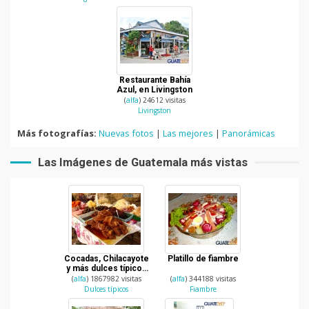
Restaurante Bahía
Azul, en Livingston
(
alfa
) 24612 visitas
Livingston
Más fotografías:
Nuevas fotos
|
Las mejores
|
Panorámicas
Las Imágenes de Guatemala más vistas
Cocadas, Chilacayote
Platillo de fiambre
y más dulces típicos
de Guatemala
(
alfa
) 1867982 visitas
(
alfa
) 344188 visitas
Dulces típicos
Fiambre