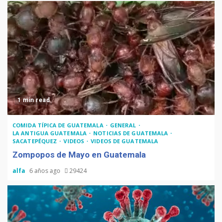
1 min read
COMIDA TÍPICA DE GUATEMALA
GENERAL
LA ANTIGUA GUATEMALA
NOTICIAS DE GUATEMALA
SACATEPÉQUEZ
VIDEOS
VIDEOS DE GUATEMALA
Zompopos de Mayo en Guatemala
alfa
6 años ago
29424