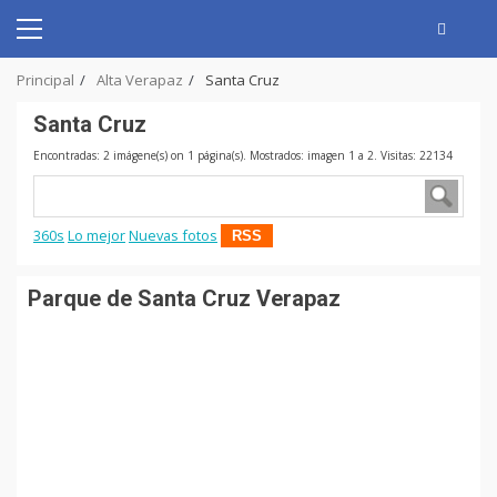
Skip
to
Primary
content
Menu
Principal
Alta Verapaz
Santa Cruz
Santa Cruz
Encontradas: 2 imágene(s) on 1 página(s). Mostrados: imagen 1 a 2. Visitas: 22134
360s
Lo mejor
Nuevas fotos
RSS
Parque de Santa Cruz Verapaz