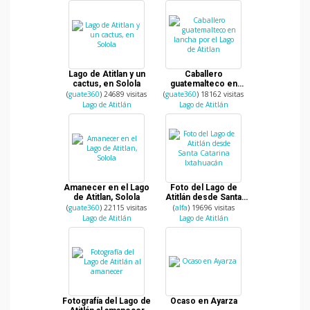
Lago de Atitlan y un
Caballero
cactus, en Solola
guatemalteco en
lancha por el Lago de
(
guate360
) 24689 visitas
(
guate360
) 18162 visitas
Atitlan
Lago de Atitlán
Lago de Atitlán
Amanecer en el Lago
Foto del Lago de
de Atitlan, Solola
Atitlán desde Santa
Catarina Ixtahuacán
(
guate360
) 22115 visitas
(
alfa
) 19696 visitas
Lago de Atitlán
Lago de Atitlán
Fotografía del Lago de
Ocaso en Ayarza