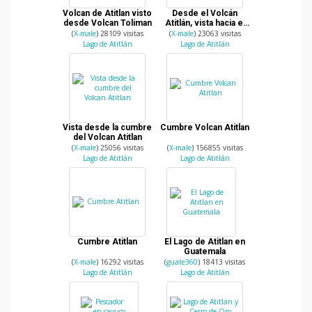
Volcan de Atitlan visto
Desde el Volcán
desde Volcan Toliman
Atitlán, vista hacia el
Lago de Atitlán
(
X-male
) 28109 visitas
(
X-male
) 23063 visitas
Lago de Atitlán
Lago de Atitlán
Vista desde la cumbre
Cumbre Volcan Atitlan
del Volcan Atitlan
(
X-male
) 25056 visitas
(
X-male
) 156855 visitas
Lago de Atitlán
Lago de Atitlán
Cumbre Atitlan
El Lago de Atitlan en
Guatemala
(
X-male
) 16292 visitas
(
guate360
) 18413 visitas
Lago de Atitlán
Lago de Atitlán