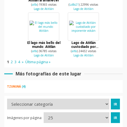
Atitlán al amanecer
(
alfa
) 19365 visitas
(
LoBo21
) 22996 visitas
Lago de Atitlán
Lago de Atitlán
El lago más bello del
Lago de Atitlán
mundo: Atitlán
custodiado por
imponente volcán
(
alfa
) 36785 visitas
(
alfa
) 24432 visitas
Lago de Atitlán
Lago de Atitlán
1
2
3
4
»
Última página »
Más fotografías de este lugar
TZUNUNÁ
(4)
Imágenes por página: