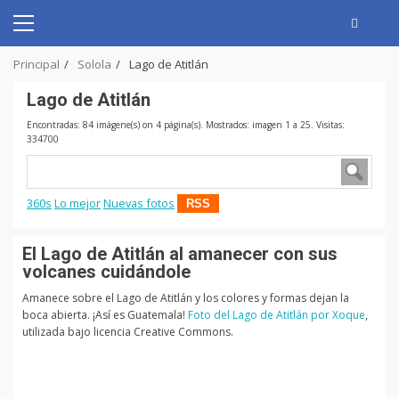
Skip
to
Primary
content
Menu
Principal
Solola
Lago de Atitlán
Lago de Atitlán
Encontradas: 84 imágene(s) on 4 página(s). Mostrados: imagen 1 a 25. Visitas:
334700
360s
Lo mejor
Nuevas fotos
RSS
El Lago de Atitlán al amanecer con sus
volcanes cuidándole
Amanece sobre el Lago de Atitlán y los colores y formas dejan la
boca abierta. ¡Así es Guatemala!
Foto del Lago de Atitlán por Xoque
,
utilizada bajo licencia Creative Commons.