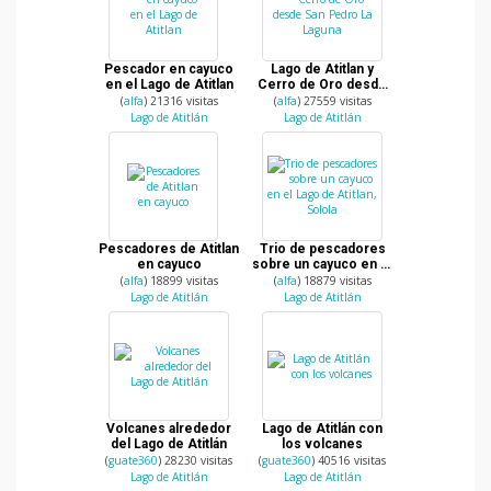
Pescador en cayuco
Lago de Atitlan y
en el Lago de Atitlan
Cerro de Oro desde
San Pedro La Laguna
(
alfa
) 21316 visitas
(
alfa
) 27559 visitas
Lago de Atitlán
Lago de Atitlán
Pescadores de Atitlan
Trio de pescadores
en cayuco
sobre un cayuco en el
Lago de Atitlan, Solola
(
alfa
) 18899 visitas
(
alfa
) 18879 visitas
Lago de Atitlán
Lago de Atitlán
Volcanes alrededor
Lago de Atitlán con
del Lago de Atitlán
los volcanes
(
guate360
) 28230 visitas
(
guate360
) 40516 visitas
Lago de Atitlán
Lago de Atitlán