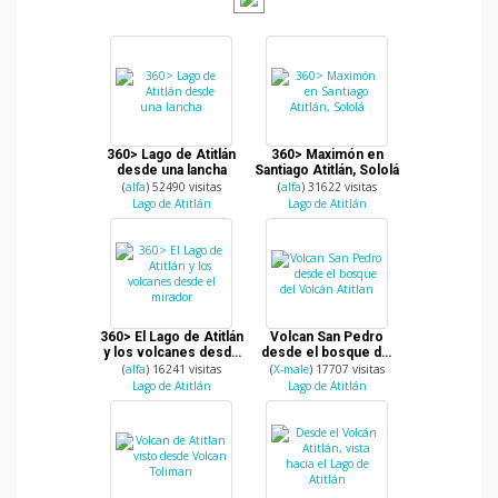
360> Lago de Atitlán
360> Maximón en
desde una lancha
Santiago Atitlán, Sololá
(
alfa
) 52490 visitas
(
alfa
) 31622 visitas
Lago de Atitlán
Lago de Atitlán
360> El Lago de Atitlán
Volcan San Pedro
y los volcanes desde
desde el bosque del
el mirador
Volcán Atitlan
(
alfa
) 16241 visitas
(
X-male
) 17707 visitas
Lago de Atitlán
Lago de Atitlán