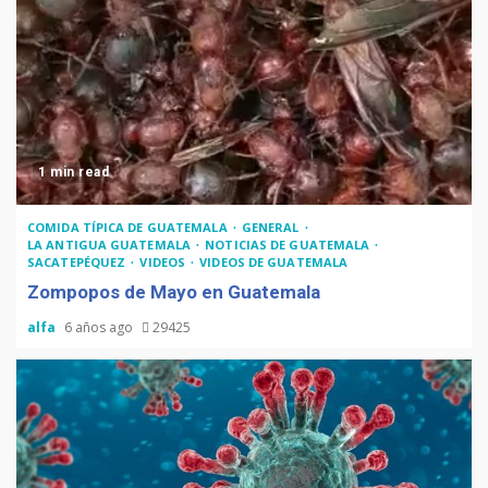
1 min read
COMIDA TÍPICA DE GUATEMALA
GENERAL
LA ANTIGUA GUATEMALA
NOTICIAS DE GUATEMALA
SACATEPÉQUEZ
VIDEOS
VIDEOS DE GUATEMALA
Zompopos de Mayo en Guatemala
alfa
6 años ago
29425