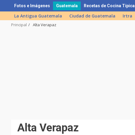
Skip
Fotos e Imágenes
Guatemala
Recetas de Cocina Típica
to
La Antigua Guatemala
Ciudad de Guatemala
Irtra
content
Principal
Alta Verapaz
Alta Verapaz