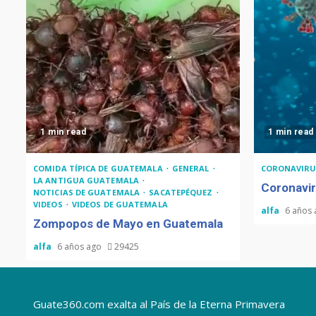
1 min read
1 min read
COMIDA TÍPICA DE GUATEMALA
GENERAL
CORONAVIRU
LA ANTIGUA GUATEMALA
Coronavir
NOTICIAS DE GUATEMALA
SACATEPÉQUEZ
VIDEOS
VIDEOS DE GUATEMALA
alfa
6 años
Zompopos de Mayo en Guatemala
alfa
6 años ago
29425
Guate360.com exalta al País de la Eterna Primavera