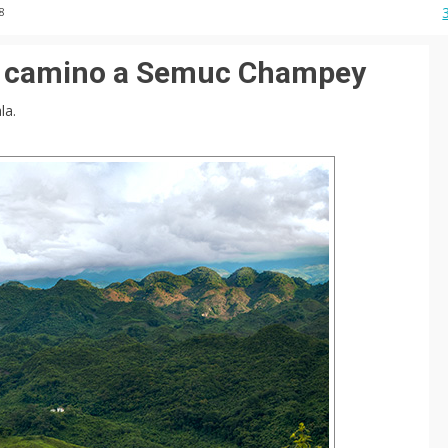
88
n camino a Semuc Champey
la.