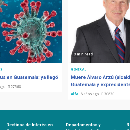
3 min read
S
GENERAL
us en Guatemala: ya llegó
Muere Álvaro Arzú (alcal
Guatemala y expresidente
 ago
27560
alfa
8 años ago
30830
Destinos de Interés en
Departamentos y
R