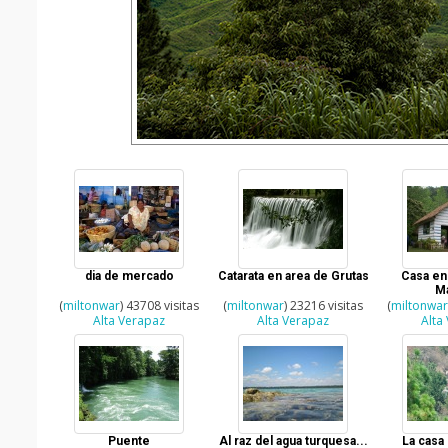
dia de mercado
Catarata en area de Grutas
Casa en
M
(
miltonwar
) 43708 visitas
(
miltonwar
) 23216 visitas
(
miltonwa
Alta Verapaz
Alta Verapaz
Alta
Puente
Al raz del agua turquesa...
La casa 