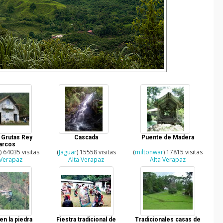
 Grutas Rey
Cascada
Puente de Madera
arcos
r
) 64035 visitas
(
Jaguar
) 15558 visitas
(
miltonwar
) 17815 visitas
 Verapaz
Alta Verapaz
Alta Verapaz
en la piedra
Fiestra tradicional de
Tradicionales casas de