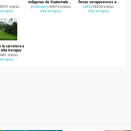
indígenas de Guatemala en
fincas verapacenses en
38975 visitas
(
mdtower
Alta Verapaz
) 60674 visitas
Cobán, Alta Verapaz
(
alfa
) 58204 visitas
 Verapaz
Alta Verapaz
Alta Verapaz
 la carretera a
Alta Verapaz
9481 visitas
 Verapaz