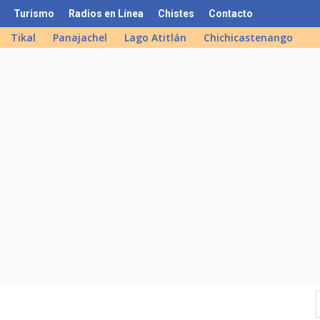
Turismo
Radios en Línea
Chistes
Contacto
Tikal
Panajachel
Lago Atitlán
Chichicastenango