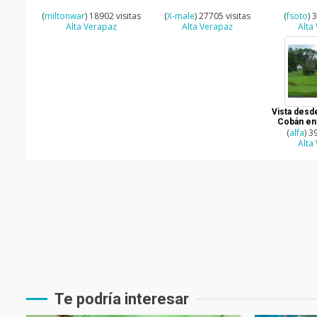
(
miltonwar
) 18902 visitas
(
X-male
) 27705 visitas
(
fsoto
) 
Alta Verapaz
Alta Verapaz
Alta
Vista desde
Cobán en 
(
alfa
) 3
Alta
Te podría interesar