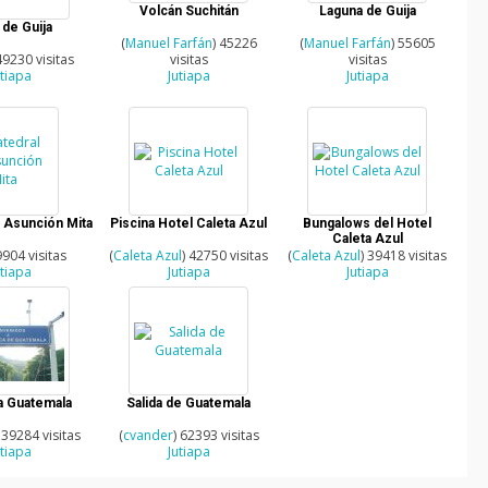
Volcán Suchitán
Laguna de Guija
 de Guija
(
Manuel Farfán
) 45226
(
Manuel Farfán
) 55605
49230 visitas
visitas
visitas
utiapa
Jutiapa
Jutiapa
 Asunción Mita
Piscina Hotel Caleta Azul
Bungalows del Hotel
Caleta Azul
9904 visitas
(
Caleta Azul
) 42750 visitas
(
Caleta Azul
) 39418 visitas
utiapa
Jutiapa
Jutiapa
 a Guatemala
Salida de Guatemala
 39284 visitas
(
cvander
) 62393 visitas
utiapa
Jutiapa