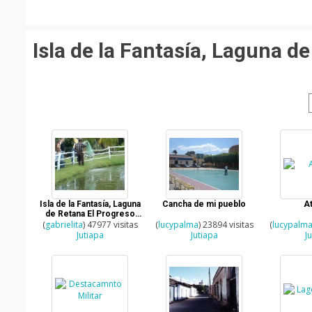
Isla de la Fantasía, Laguna d
Isla de la Fantasía, Laguna
Cancha de mi pueblo
At
de Retana El Progreso
(
gabrielita
Jutiapa
) 47977 visitas
(
lucypalma
) 23894 visitas
(
lucypalm
Jutiapa
Jutiapa
J