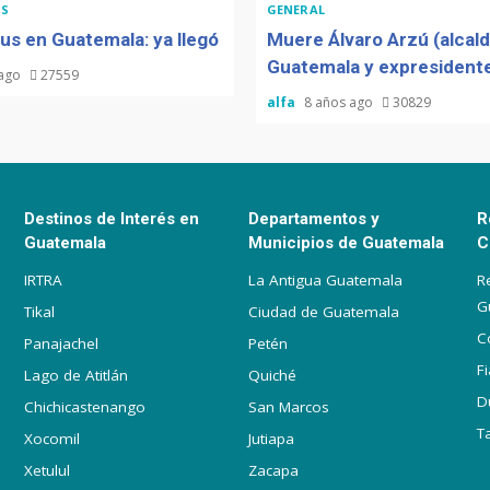
S
GENERAL
us en Guatemala: ya llegó
Muere Álvaro Arzú (alcal
Guatemala y expresidente
 ago
27559
alfa
8 años ago
30829
Destinos de Interés en
Departamentos y
R
Guatemala
Municipios de Guatemala
C
IRTRA
La Antigua Guatemala
R
G
Tikal
Ciudad de Guatemala
C
Panajachel
Petén
F
Lago de Atitlán
Quiché
D
Chichicastenango
San Marcos
T
Xocomil
Jutiapa
Xetulul
Zacapa