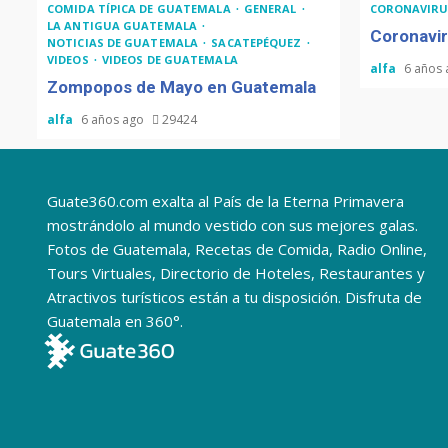
COMIDA TÍPICA DE GUATEMALA
GENERAL
CORONAVIRU
LA ANTIGUA GUATEMALA
Coronavir
NOTICIAS DE GUATEMALA
SACATEPÉQUEZ
VIDEOS
VIDEOS DE GUATEMALA
alfa
6 años
Zompopos de Mayo en Guatemala
alfa
6 años ago
29424
Guate360.com exalta al País de la Eterna Primavera
mostrándolo al mundo vestido con sus mejores galas.
Fotos de Guatemala, Recetas de Comida, Radio Online,
Tours Virtuales, Directorio de Hoteles, Restaurantes y
Atractivos turísticos están a tu disposición. Disfruta de
Guatemala en 360°.