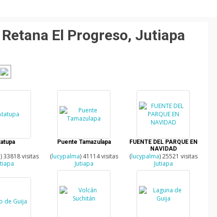
e Retana El Progreso, Jutiapa
atupa
Puente Tamazulapa
FUENTE DEL PARQUE EN
NAVIDAD
a
) 33818 visitas
(
lucypalma
) 41114 visitas
(
lucypalma
) 25521 visitas
utiapa
Jutiapa
Jutiapa