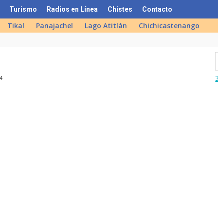
Turismo
Radios en Línea
Chistes
Contacto
Tikal
Panajachel
Lago Atitlán
Chichicastenango
34