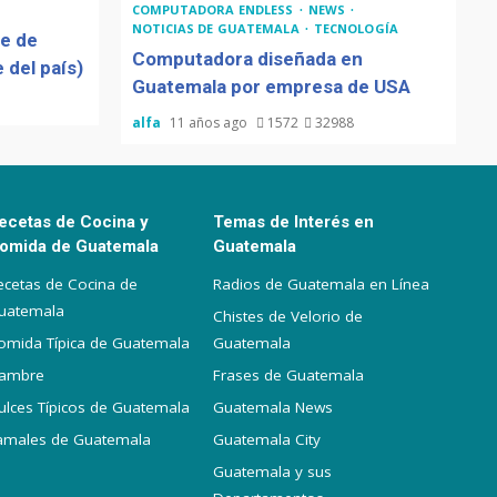
COMPUTADORA ENDLESS
NEWS
NOTICIAS DE GUATEMALA
TECNOLOGÍA
de de
Computadora diseñada en
 del país)
Guatemala por empresa de USA
alfa
11 años ago
1572
32988
ecetas de Cocina y
Temas de Interés en
omida de Guatemala
Guatemala
ecetas de Cocina de
Radios de Guatemala en Línea
uatemala
Chistes de Velorio de
omida Típica de Guatemala
Guatemala
iambre
Frases de Guatemala
ulces Típicos de Guatemala
Guatemala News
amales de Guatemala
Guatemala City
Guatemala y sus