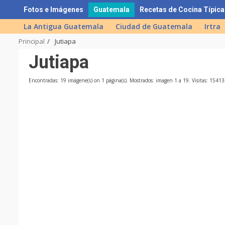
Skip
Fotos e Imágenes
Guatemala
Recetas de Cocina Típica
to
La Antigua Guatemala
Ciudad de Guatemala
Irtra
content
Principal
Jutiapa
Jutiapa
Encontradas: 19 imágene(s) on 1 página(s). Mostrados: imagen 1 a 19. Visitas: 1541