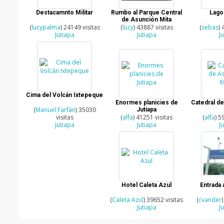
Destacamnto Militar
Rumbo al Parque Central
Lago
de Asunción Mita
(
lucypalma
) 24149 visitas
(
lucy
) 43887 visitas
(
sebas
) 
Jutiapa
Jutiapa
J
Cima del Volcán Ixtepeque
Enormes planicies de
Catedral de
(
Manuel Farfán
) 35030
Jutiapa
visitas
(
alfa
) 41251 visitas
(
alfa
) 5
Jutiapa
Jutiapa
J
Hotel Caleta Azul
Entrada
(
Caleta Azul
) 39652 visitas
(
cvander
)
Jutiapa
J