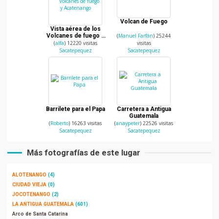
Volcan de Fuego
Vista aérea de los
Volcanes de fuego y
(
Manuel Farfán
) 25244
Acatenango
(
alfa
) 12220 visitas
visitas
Sacatepequez
Sacatepequez
Barrilete para el Papa
Carretera a Antigua
Guatemala
(
Roberto
) 16263 visitas
(
anaypeter
) 22526 visitas
Sacatepequez
Sacatepequez
Más fotografías de este lugar
ALOTENANGO
(4)
CIUDAD VIEJA
(0)
JOCOTENANGO
(2)
LA ANTIGUA GUATEMALA
(601)
Arco de Santa Catarina