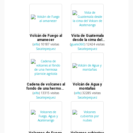
Volcán de Fuego al
Vista de Guatemala
amanecer
desde la cima del
Volcan de Acatenango
(
alfa
) 10187 visitas
(
guate360
) 12424 visitas
Sacatepequez
Sacatepequez
Cadena de volcanes al
Volcán de Agua y
fondo de una hermosa
montañas
planicie agrícola
(
alfa
) 13315 visitas
(
alfa
) 32285 visitas
Sacatepequez
Sacatepequez