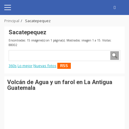
Skip
to
Primary
content
Menu
Principal
Sacatepequez
Sacatepequez
Encontradas: 15 imágene(s) on 1 página(s). Mostrados: imagen 1 a 15. Visitas:
88002
360s
Lo mejor
Nuevas fotos
RSS
Volcán de Agua y un farol en La Antigua
Guatemala