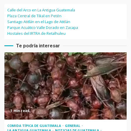
Calle del Arco en La Antigua Guatemala
Plaza Central de Tikal en Petén
Santiago Atitlán en el Lago de Atitlán
Parque Acuático Valle Dorado en Zacapa
Hostales del IRTRA de Retalhuleu
Te podría interesar
1 min read
COMIDA TÍPICA DE GUATEMALA
GENERAL
LA ANTIGUA GUATEMALA
NOTICIAS DE GUATEMALA