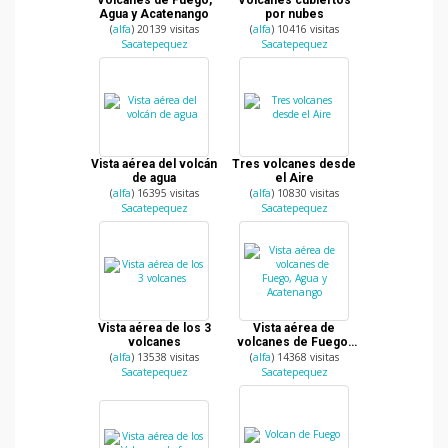
Volcanes de Fuego,
Volcanes cubiertos
Agua y Acatenango
por nubes
(
alfa
) 20139 visitas
(
alfa
) 10416 visitas
Sacatepequez
Sacatepequez
Vista aérea del volcán
Tres volcanes desde
de agua
el Aire
(
alfa
) 16395 visitas
(
alfa
) 10830 visitas
Sacatepequez
Sacatepequez
Vista aérea de los 3
Vista aérea de
volcanes
volcanes de Fuego,
Agua y Acatenango
(
alfa
) 13538 visitas
(
alfa
) 14368 visitas
Sacatepequez
Sacatepequez