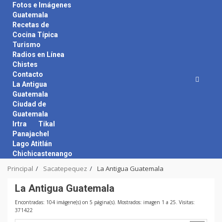
Skip
Fotos e Imágenes
to
Guatemala
content
Recetas de
Cocina Típica
Turismo
Radios en Línea
Chistes
Contacto
La Antigua
Guatemala
Ciudad de
Guatemala
Irtra
Tikal
Panajachel
Lago Atitlán
Chichicastenango
Principal
Sacatepequez
La Antigua Guatemala
La Antigua Guatemala
Encontradas: 104 imágene(s) on 5 página(s). Mostrados: imagen 1 a 25. Visitas:
371422