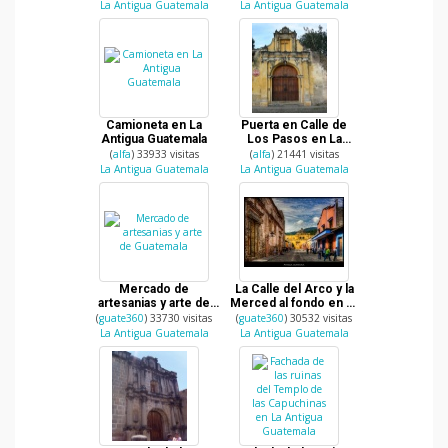
La Antigua Guatemala
La Antigua Guatemala
Camioneta en La
Puerta en Calle de
Antigua Guatemala
Los Pasos en La
Antigua Guatemala
(
alfa
) 33933 visitas
(
alfa
) 21441 visitas
La Antigua Guatemala
La Antigua Guatemala
Mercado de
La Calle del Arco y la
artesanias y arte de
Merced al fondo en La
Guatemala
Antigua Guatemala
(
guate360
) 33730 visitas
(
guate360
) 30532 visitas
La Antigua Guatemala
La Antigua Guatemala