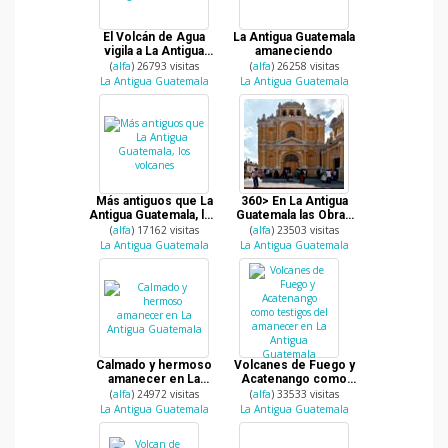
El Volcán de Agua
La Antigua Guatemala
vigila a La Antigua
amaneciendo
Guatemala
(
alfa
) 26793 visitas
(
alfa
) 26258 visitas
La Antigua Guatemala
La Antigua Guatemala
Más antiguos que La
360> En La Antigua
Antigua Guatemala, los
Guatemala las Obras
volcanes
Sociales del Hermano
(
alfa
) 17162 visitas
(
alfa
) 23503 visitas
Pedro
La Antigua Guatemala
La Antigua Guatemala
Calmado y hermoso
Volcanes de Fuego y
amanecer en La
Acatenango como
Antigua Guatemala
testigos del amanecer
(
alfa
) 24972 visitas
(
alfa
) 33533 visitas
en La Antigua
La Antigua Guatemala
La Antigua Guatemala
Guatemala