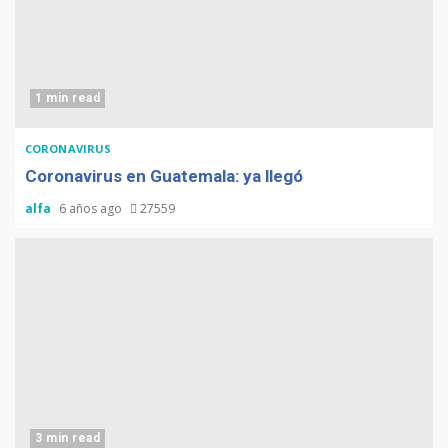
1 min read
CORONAVIRUS
Coronavirus en Guatemala: ya llegó
alfa
6 años ago
27559
3 min read