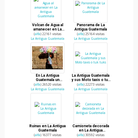
Volcan de Agua al
Panorama de La
amanecer en La
Antigua Guatemala
Antigua Guatemala
(
alfa
) 22161 visitas
(
alfa
) 25164 visitas
La Antigua Guatemala
La Antigua Guatemala
En La Antigua
La Antigua Guatemala
Guatemala un
y sus Moto taxis o tuk
vendedor de
tuks
(
alfa
) 26520 visitas
(
alfa
) 22273 visitas
algodones de azucar
La Antigua Guatemala
La Antigua Guatemala
Ruinas en La Antigua
Camioneta decorada
Guatemala
en La Antigua
Guatemala
(
alfa
) 16377 visitas
(
alfa
) 30592 visitas