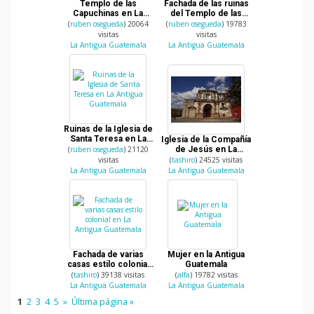
Templo de las
Fachada de las ruinas
Capuchinas en La
del Templo de las
Antigua Guatemala
Capuchinas en La
(
ruben osegueda
) 20064
(
ruben osegueda
) 19783
Antigua Guatemala
visitas
visitas
La Antigua Guatemala
La Antigua Guatemala
Ruinas de la Iglesia de
Santa Teresa en La
Iglesia de la Compañía
Antigua Guatemala
(
ruben osegueda
) 21120
de Jesús en La
antigua Guatemala
visitas
(
tashiro
) 24525 visitas
La Antigua Guatemala
La Antigua Guatemala
Fachada de varias
Mujer en la Antigua
casas estilo colonial
Guatemala
en La Antigua
(
tashiro
) 39138 visitas
(
alfa
) 19782 visitas
Guatemala
La Antigua Guatemala
La Antigua Guatemala
1
2
3
4
5
»
Última página »