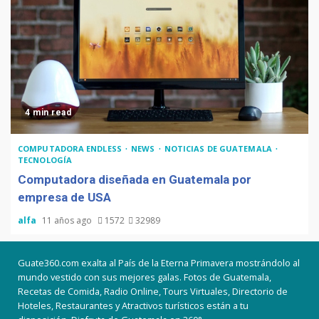
4 min read
COMPUTADORA ENDLESS
NEWS
NOTICIAS DE GUATEMALA
TECNOLOGÍA
Computadora diseñada en Guatemala por
empresa de USA
alfa
11 años ago
1572
32989
Guate360.com exalta al País de la Eterna Primavera mostrándolo al
mundo vestido con sus mejores galas. Fotos de Guatemala,
Recetas de Comida, Radio Online, Tours Virtuales, Directorio de
Hoteles, Restaurantes y Atractivos turísticos están a tu