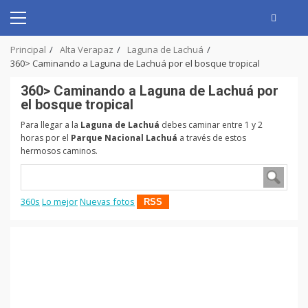
Skip
to
Primary
content
Menu
Principal
Alta Verapaz
Laguna de Lachuá
360> Caminando a Laguna de Lachuá por el bosque tropical
360> Caminando a Laguna de Lachuá por
el bosque tropical
Para llegar a la
Laguna de Lachuá
debes caminar entre 1 y 2
horas por el
Parque Nacional Lachuá
a través de estos
hermosos caminos.
360s
Lo mejor
Nuevas fotos
RSS