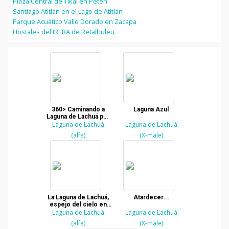
Plaza Central de Tikal en Petén
Santiago Atitlán en el Lago de Atitlán
Parque Acuático Valle Dorado en Zacapa
Hostales del IRTRA de Retalhuleu
360> Caminando a
Laguna Azul
Laguna de Lachuá por
el bosque tropical
Laguna de Lachuá
Laguna de Lachuá
(alfa)
(X-male)
La Laguna de Lachuá,
Atardecer...
espejo del cielo en
Laguna de Lachuá
Guatemala
Laguna de Lachuá
(alfa)
(X-male)