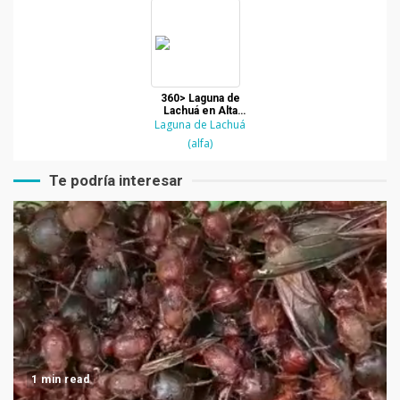
360> Laguna de
Lachuá en Alta
Verapaz, Guatemala
Laguna de Lachuá
(alfa)
Te podría interesar
1 min read