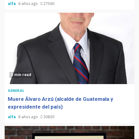
alfa
6 años ago
27560
3 min read
GENERAL
Muere Álvaro Arzú (alcalde de Guatemala y
expresidente del país)
alfa
8 años ago
30830