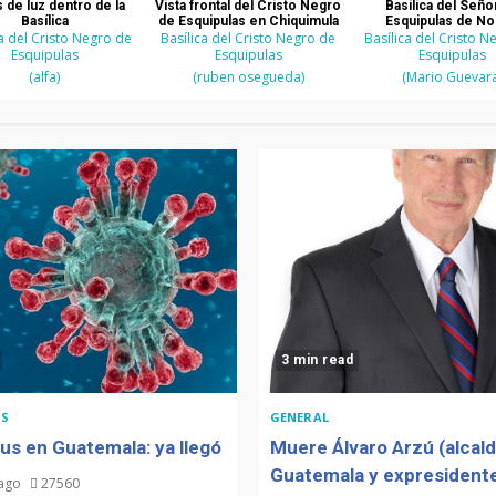
 de luz dentro de la
Vista frontal del Cristo Negro
Basílica del Seño
Basílica
de Esquipulas en Chiquimula
Esquipulas de N
ca del Cristo Negro de
Basílica del Cristo Negro de
Basílica del Cristo N
Esquipulas
Esquipulas
Esquipulas
(alfa)
(ruben osegueda)
(Mario Guevara
3 min read
S
GENERAL
us en Guatemala: ya llegó
Muere Álvaro Arzú (alcal
Guatemala y expresidente
 ago
27560