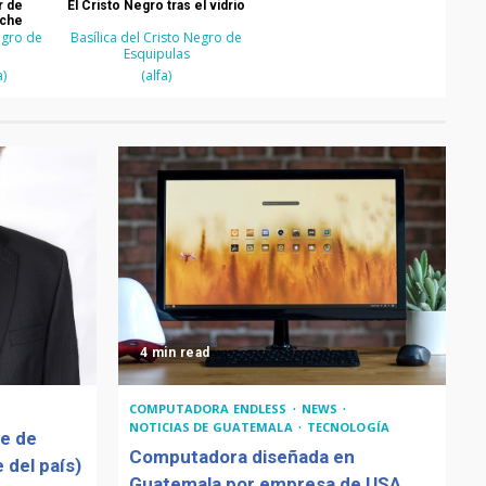
r de
El Cristo Negro tras el vidrio
oche
egro de
Basílica del Cristo Negro de
Esquipulas
)
(alfa)
4 min read
COMPUTADORA ENDLESS
NEWS
NOTICIAS DE GUATEMALA
TECNOLOGÍA
de de
Computadora diseñada en
 del país)
Guatemala por empresa de USA