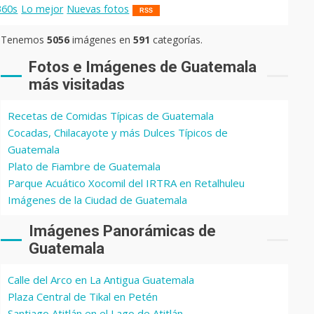
360s
Lo mejor
Nuevas fotos
RSS
Tenemos
5056
imágenes en
591
categorías.
Fotos e Imágenes de Guatemala
más visitadas
Recetas de Comidas Típicas de Guatemala
Cocadas, Chilacayote y más Dulces Típicos de
Guatemala
Plato de Fiambre de Guatemala
Parque Acuático Xocomil del IRTRA en Retalhuleu
Imágenes de la Ciudad de Guatemala
Imágenes Panorámicas de
Guatemala
Calle del Arco en La Antigua Guatemala
Plaza Central de Tikal en Petén
Santiago Atitlán en el Lago de Atitlán