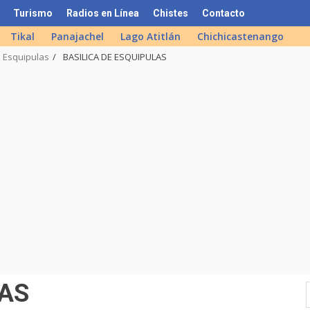
Turismo
Radios en Línea
Chistes
Contacto
Tikal
Panajachel
Lago Atitlán
Chichicastenango
e Esquipulas
BASILICA DE ESQUIPULAS
LAS