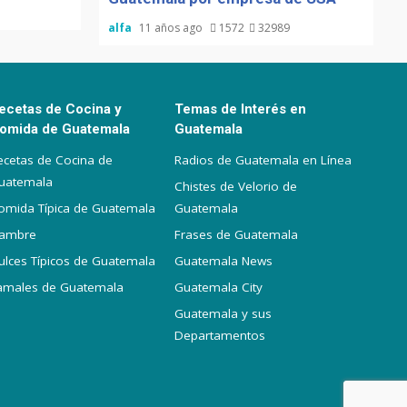
alfa
11 años ago
1572
32989
ecetas de Cocina y
Temas de Interés en
omida de Guatemala
Guatemala
ecetas de Cocina de
Radios de Guatemala en Línea
uatemala
Chistes de Velorio de
omida Típica de Guatemala
Guatemala
iambre
Frases de Guatemala
ulces Típicos de Guatemala
Guatemala News
amales de Guatemala
Guatemala City
Guatemala y sus
Departamentos