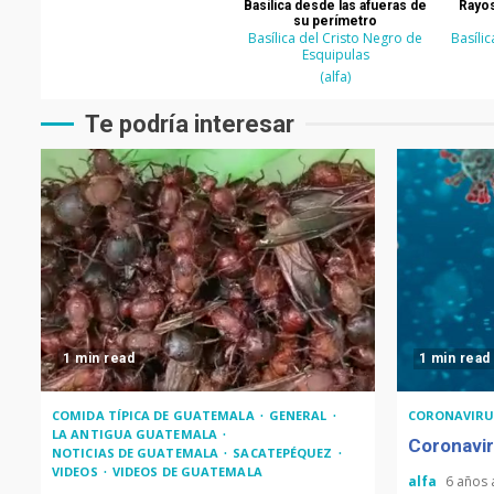
Basílica desde las afueras de
Rayos
su perímetro
Basílica del Cristo Negro de
Basíli
Esquipulas
(alfa)
Te podría interesar
1 min read
1 min read
COMIDA TÍPICA DE GUATEMALA
GENERAL
CORONAVIRU
LA ANTIGUA GUATEMALA
Coronavir
NOTICIAS DE GUATEMALA
SACATEPÉQUEZ
VIDEOS
VIDEOS DE GUATEMALA
alfa
6 años