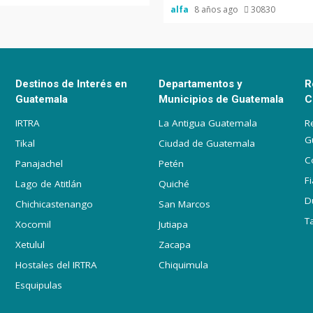
alfa
8 años ago
30830
Destinos de Interés en
Departamentos y
R
Guatemala
Municipios de Guatemala
C
IRTRA
La Antigua Guatemala
R
G
Tikal
Ciudad de Guatemala
C
Panajachel
Petén
F
Lago de Atitlán
Quiché
D
Chichicastenango
San Marcos
T
Xocomil
Jutiapa
Xetulul
Zacapa
Hostales del IRTRA
Chiquimula
Esquipulas