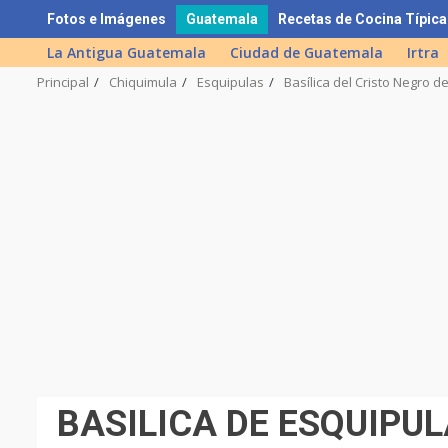
Skip
Fotos e Imágenes
Guatemala
Recetas de Cocina Típica
to
La Antigua Guatemala
Ciudad de Guatemala
Irtra
content
Principal
Chiquimula
Esquipulas
Basílica del Cristo Negro d
BASILICA DE ESQUIPU