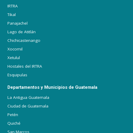
IRTRA
Tikal
Panajachel
Lago de Atitlán
Chichicastenango
Xocomil
Xetulul
Hostales del IRTRA
Esquipulas
Departamentos y Municipios de Guatemala
La Antigua Guatemala
Ciudad de Guatemala
Petén
Quiché
San Marcos