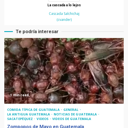
La cascada a lo lejos
Cascada Salchichaj
(cvander)
Te podría interesar
1 min read
COMIDA TÍPICA DE GUATEMALA
GENERAL
LA ANTIGUA GUATEMALA
NOTICIAS DE GUATEMALA
SACATEPÉQUEZ
VIDEOS
VIDEOS DE GUATEMALA
Zompopos de Mayo en Guatemala