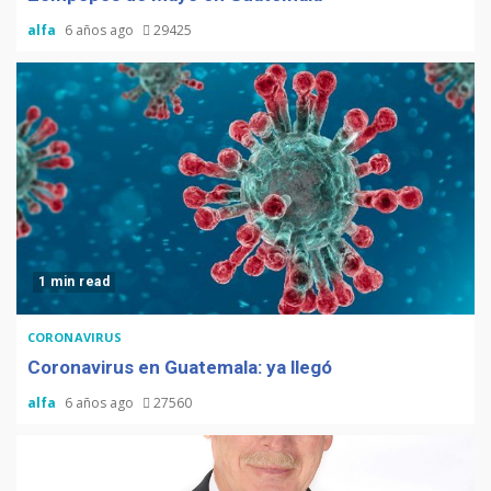
alfa
6 años ago
29425
1 min read
CORONAVIRUS
Coronavirus en Guatemala: ya llegó
alfa
6 años ago
27560