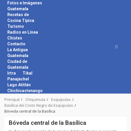
Skip
Fotos e Imágenes
to
Guatemala
content
Recetas de
Cocina Típica
Turismo
Radios en Línea
Chistes
Contacto
La Antigua
Guatemala
Ciudad de
Guatemala
Irtra
Tikal
Panajachel
Lago Atitlán
Chichicastenango
Principal
Chiquimula
Esquipulas
Basílica del Cristo Negro de Esquipulas
Bóveda central de la Basílica
Bóveda central de la Basílica