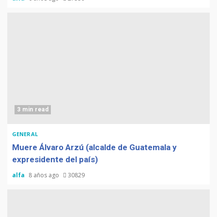
3 min read
GENERAL
Muere Álvaro Arzú (alcalde de Guatemala y
expresidente del país)
alfa
8 años ago
30829