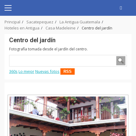
Skip
to
Primary
content
Menu
Principal
Sacatepequez
La Antigua Guatemala
Hoteles en Antigua
Casa Madeleine
Centro del jardín
Centro del jardín
Fotografía tomada desde el jardín del centro.
360s
Lo mejor
Nuevas fotos
RSS