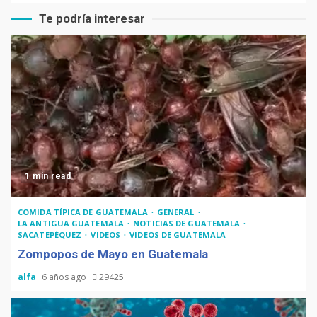
Te podría interesar
1 min read
COMIDA TÍPICA DE GUATEMALA
GENERAL
LA ANTIGUA GUATEMALA
NOTICIAS DE GUATEMALA
SACATEPÉQUEZ
VIDEOS
VIDEOS DE GUATEMALA
Zompopos de Mayo en Guatemala
alfa
6 años ago
29425