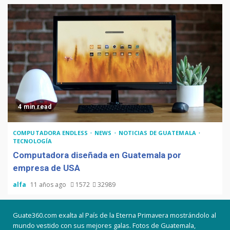
4 min read
COMPUTADORA ENDLESS
NEWS
NOTICIAS DE GUATEMALA
TECNOLOGÍA
Computadora diseñada en Guatemala por
empresa de USA
alfa
11 años ago
1572
32989
Guate360.com exalta al País de la Eterna Primavera mostrándolo al
mundo vestido con sus mejores galas. Fotos de Guatemala,