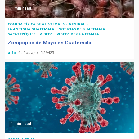
1 min read
COMIDA TÍPICA DE GUATEMALA
GENERAL
LA ANTIGUA GUATEMALA
NOTICIAS DE GUATEMALA
SACATEPÉQUEZ
VIDEOS
VIDEOS DE GUATEMALA
Zompopos de Mayo en Guatemala
alfa
6 años ago
29425
1 min read