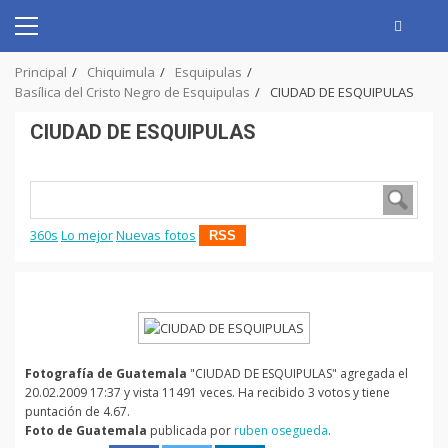
Skip
to
Primary
content
Menu
Principal
Chiquimula
Esquipulas
Basílica del Cristo Negro de Esquipulas
CIUDAD DE ESQUIPULAS
CIUDAD DE ESQUIPULAS
360s
Lo mejor
Nuevas fotos
RSS
Fotografía de Guatemala
"CIUDAD DE ESQUIPULAS" agregada el
20.02.2009 17:37 y vista 11491 veces. Ha recibido 3 votos y tiene
puntación de 4.67.
Foto de Guatemala
publicada por
ruben osegueda
.