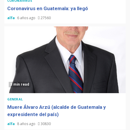
CORONAVIRUS
Coronavirus en Guatemala: ya llegó
alfa
6 años ago
27560
3 min read
GENERAL
Muere Álvaro Arzú (alcalde de Guatemala y
expresidente del país)
alfa
8 años ago
30830