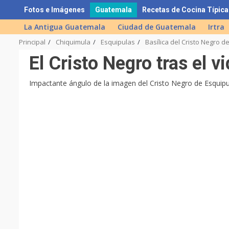
Skip
Fotos e Imágenes
Guatemala
Recetas de Cocina Típica
to
La Antigua Guatemala
Ciudad de Guatemala
Irtra
content
Principal
Chiquimula
Esquipulas
Basílica del Cristo Negro d
El Cristo Negro tras el vi
Impactante ángulo de la imagen del Cristo Negro de Esquipu