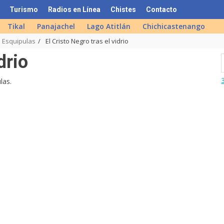
Turismo
Radios en Línea
Chistes
Contacto
Tikal
Panajachel
Lago Atitlán
Chichicastenango
e Esquipulas
El Cristo Negro tras el vidrio
drio
las.