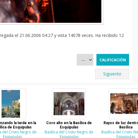
gregada el 21.06.2006 04:27 y vista 14078 veces. Ha recibido 12
Siguiente
zando la tarde en la
Coro alto en la Basílica de
Rayos de luz dentro
ílica de Esquipulas
Esquipulas
Basílica
ca del Cristo Negro de
Basílica del Cristo Negro de
Basílica del Cristo N
Esquipulas
Esquipulas
Esquipulas