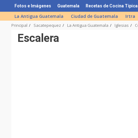
Skip
Fotos e Imágenes
Guatemala
Recetas de Cocina Típica
to
La Antigua Guatemala
Ciudad de Guatemala
Irtra
content
Principal
Sacatepequez
La Antigua Guatemala
Iglesias
C
Escalera