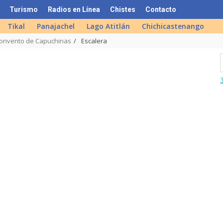
Turismo
Radios en Línea
Chistes
Contacto
Tikal
Panajachel
Lago Atitlán
Chichicastenango
onvento de Capuchinas
Escalera