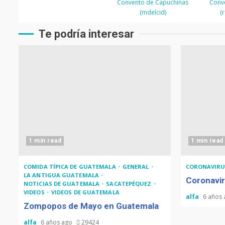
Convento de Capuchinas
Conv
(mdelcid)
(
Te podría interesar
1 min read
1 min read
COMIDA TÍPICA DE GUATEMALA
GENERAL
CORONAVIRU
LA ANTIGUA GUATEMALA
Coronavir
NOTICIAS DE GUATEMALA
SACATEPÉQUEZ
VIDEOS
VIDEOS DE GUATEMALA
alfa
6 años
Zompopos de Mayo en Guatemala
alfa
6 años ago
29424