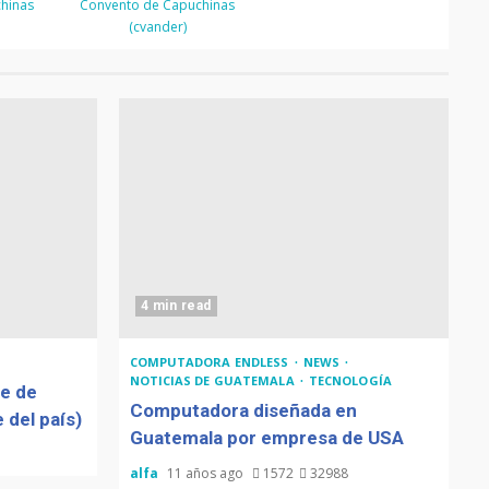
hinas
Convento de Capuchinas
(cvander)
4 min read
COMPUTADORA ENDLESS
NEWS
NOTICIAS DE GUATEMALA
TECNOLOGÍA
de de
Computadora diseñada en
 del país)
Guatemala por empresa de USA
alfa
11 años ago
1572
32988