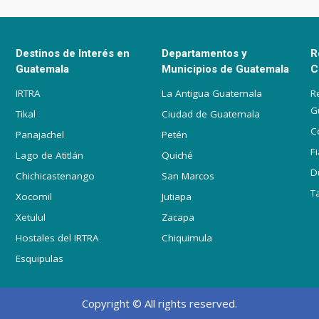
Destinos de Interés en
Departamentos y
R
Guatemala
Municipios de Guatemala
C
IRTRA
La Antigua Guatemala
R
G
Tikal
Ciudad de Guatemala
C
Panajachel
Petén
F
Lago de Atitlán
Quiché
D
Chichicastenango
San Marcos
T
Xocomil
Jutiapa
Xetulul
Zacapa
Hostales del IRTRA
Chiquimula
Esquipulas
Copyright © All rights reserved.