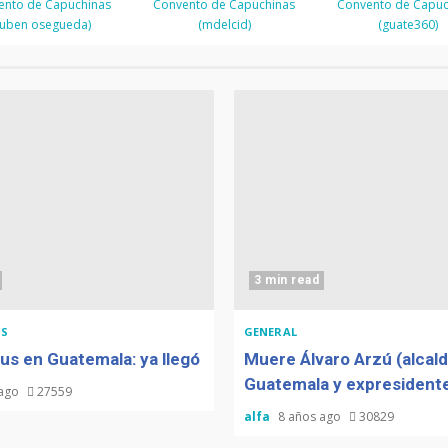
ento de Capuchinas
Guatemala
Convento de Capuchinas
Convento de Capuc
Guatemala
ruben osegueda)
(mdelcid)
(guate360)
3 min read
S
GENERAL
us en Guatemala: ya llegó
Muere Álvaro Arzú (alcal
Guatemala y expresidente
 ago
27559
alfa
8 años ago
30829