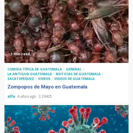
1 min read
COMIDA TÍPICA DE GUATEMALA
GENERAL
LA ANTIGUA GUATEMALA
NOTICIAS DE GUATEMALA
SACATEPÉQUEZ
VIDEOS
VIDEOS DE GUATEMALA
Zompopos de Mayo en Guatemala
alfa
6 años ago
29425