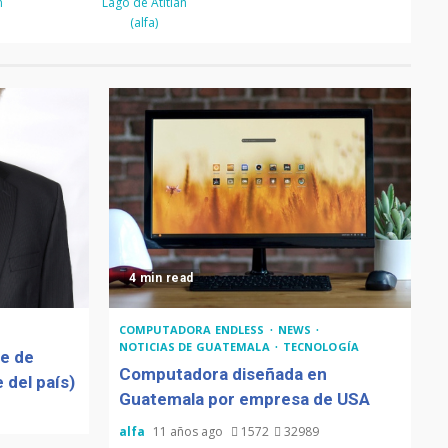
n
Lago de Atitlán
(alfa)
4 min read
COMPUTADORA ENDLESS
NEWS
NOTICIAS DE GUATEMALA
TECNOLOGÍA
de de
Computadora diseñada en
 del país)
Guatemala por empresa de USA
alfa
11 años ago
1572
32989