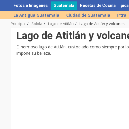
Skip
Fotos e Imágenes
Guatemala
Recetas de Cocina Típica
to
La Antigua Guatemala
Ciudad de Guatemala
Irtra
content
Principal
Solola
Lago de Atitlán
Lago de Atitlán y volcanes
Lago de Atitlán y volcan
El hermoso lago de Atitlán, custodiado como siempre por l
impone su belleza.