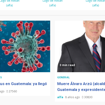
Lago de Atitlán
Lago de Atitlán
Lago de Atitlá
(alfa)
(alfa)
(alfa)
3 min read
S
GENERAL
us en Guatemala: ya llegó
Muere Álvaro Arzú (alcal
Guatemala y expresidente
 ago
27560
alfa
8 años ago
30830