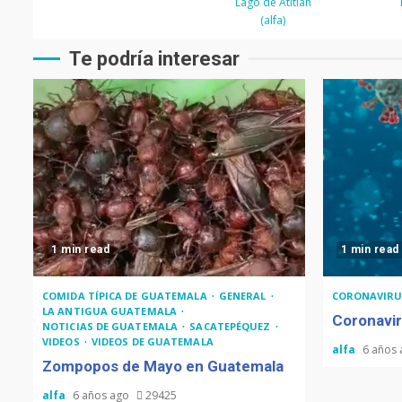
Lago de Atitlán
(alfa)
Te podría interesar
1 min read
1 min read
COMIDA TÍPICA DE GUATEMALA
GENERAL
CORONAVIRU
LA ANTIGUA GUATEMALA
Coronavir
NOTICIAS DE GUATEMALA
SACATEPÉQUEZ
VIDEOS
VIDEOS DE GUATEMALA
alfa
6 años
Zompopos de Mayo en Guatemala
alfa
6 años ago
29425