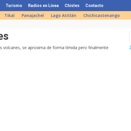
Turismo
Radios en Línea
Chistes
Contacto
Tikal
Panajachel
Lago Atitlán
Chichicastenango
es
os volcanes, se aproxima de forma tímida pero finalmente