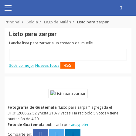
Skip
to
Primary
content
Menu
Principal
Solola
Lago de Atitlán
Listo para zarpar
Listo para zarpar
Lancha lista para zarpar a un costado del muelle.
360s
Lo mejor
Nuevas fotos
RSS
Fotografía de Guatemala
"Listo para zarpar" agregada el
31.01.2006 22:52 y vista 21077 veces. Ha recibido 5 votos y tiene
puntación de 4.20.
Foto de Guatemala
publicada por
anaypeter
.
Comparte en: