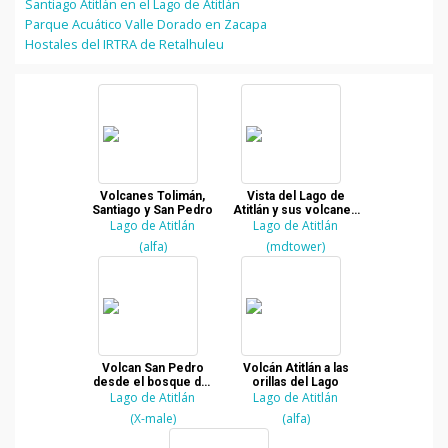
Santiago Atitlán en el Lago de Atitlán
Parque Acuático Valle Dorado en Zacapa
Hostales del IRTRA de Retalhuleu
Volcanes Tolimán,
Vista del Lago de
Santiago y San Pedro
Atitlán y sus volcanes
Lago de Atitlán
desde el muelle
Lago de Atitlán
(alfa)
(mdtower)
Volcan San Pedro
Volcán Atitlán a las
desde el bosque del
orillas del Lago
Lago de Atitlán
Volcán Atitlan
Lago de Atitlán
(X-male)
(alfa)