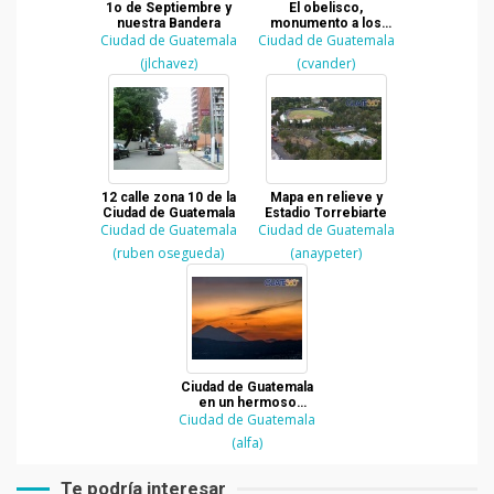
1o de Septiembre y
El obelisco,
nuestra Bandera
monumento a los
Ciudad de Guatemala
Ciudad de Guatemala
próceres de la
Indepenencia de
(jlchavez)
(cvander)
Guatemala
12 calle zona 10 de la
Mapa en relieve y
Ciudad de Guatemala
Estadio Torrebiarte
Ciudad de Guatemala
Ciudad de Guatemala
(ruben osegueda)
(anaypeter)
Ciudad de Guatemala
en un hermoso
Ciudad de Guatemala
atardecer
(alfa)
Te podría interesar