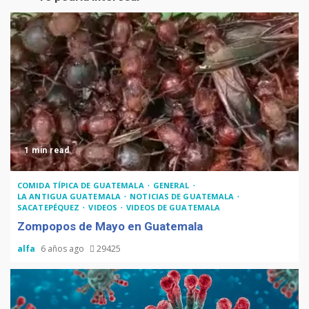
1 min read
COMIDA TÍPICA DE GUATEMALA
GENERAL
LA ANTIGUA GUATEMALA
NOTICIAS DE GUATEMALA
SACATEPÉQUEZ
VIDEOS
VIDEOS DE GUATEMALA
Zompopos de Mayo en Guatemala
alfa
6 años ago
29425