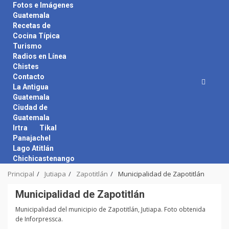
Skip
Fotos e Imágenes
to
Guatemala
content
Recetas de
Cocina Típica
Turismo
Radios en Línea
Chistes
Contacto
La Antigua
Guatemala
Ciudad de
Guatemala
Irtra
Tikal
Panajachel
Lago Atitlán
Chichicastenango
Principal
Jutiapa
Zapotitlán
Municipalidad de Zapotitlán
Municipalidad de Zapotitlán
Municipalidad del municipio de Zapotitlán, Jutiapa. Foto obtenida
de Inforpressca.