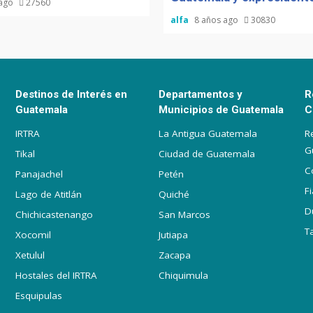
 ago
27560
alfa
8 años ago
30830
Destinos de Interés en
Departamentos y
R
Guatemala
Municipios de Guatemala
C
IRTRA
La Antigua Guatemala
R
G
Tikal
Ciudad de Guatemala
C
Panajachel
Petén
F
Lago de Atitlán
Quiché
D
Chichicastenango
San Marcos
T
Xocomil
Jutiapa
Xetulul
Zacapa
Hostales del IRTRA
Chiquimula
Esquipulas