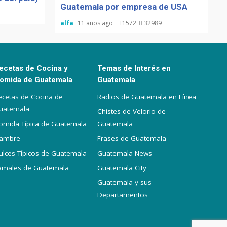
Guatemala por empresa de USA
alfa
11 años ago
1572
32989
ecetas de Cocina y
Temas de Interés en
omida de Guatemala
Guatemala
ecetas de Cocina de
Radios de Guatemala en Línea
uatemala
Chistes de Velorio de
omida Típica de Guatemala
Guatemala
iambre
Frases de Guatemala
ulces Típicos de Guatemala
Guatemala News
amales de Guatemala
Guatemala City
Guatemala y sus
Departamentos