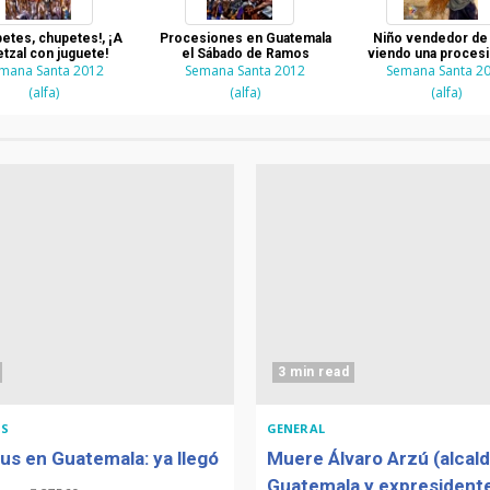
etes, chupetes!, ¡A
Procesiones en Guatemala
Niño vendedor de 
tzal con juguete!
el Sábado de Ramos
viendo una proces
mana Santa 2012
Semana Santa 2012
Semana Santa 2
Semana Santa
(alfa)
(alfa)
(alfa)
3 min read
S
GENERAL
us en Guatemala: ya llegó
Muere Álvaro Arzú (alcal
Guatemala y expresidente