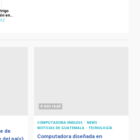
trigo
ión en
012
4 min read
COMPUTADORA ENDLESS
NEWS
NOTICIAS DE GUATEMALA
TECNOLOGÍA
de de
Computadora diseñada en
 del país)