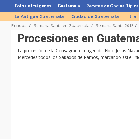
Skip
Fotos e Imágenes
Guatemala
Recetas de Cocina Típica
to
La Antigua Guatemala
Ciudad de Guatemala
Irtra
content
Principal
Semana Santa en Guatemala
Semana Santa 2012
Procesiones en Guatema
La procesión de la Consagrada Imagen del Niño Jesús Naza
Mercedes todos los Sábados de Ramos, marcando así el ini