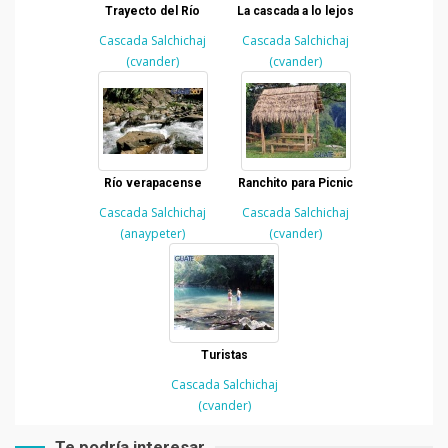
Trayecto del Río
La cascada a lo lejos
Cascada Salchichaj
Cascada Salchichaj
(cvander)
(cvander)
Río verapacense
Ranchito para Picnic
Cascada Salchichaj
Cascada Salchichaj
(anaypeter)
(cvander)
Turistas
Cascada Salchichaj
(cvander)
Te podría interesar