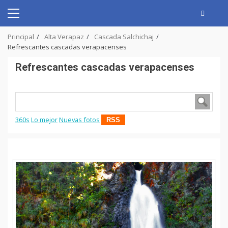
Skip
to
Primary
content
Menu
Principal
Alta Verapaz
Cascada Salchichaj
Refrescantes cascadas verapacenses
Refrescantes cascadas verapacenses
360s
Lo mejor
Nuevas fotos
RSS