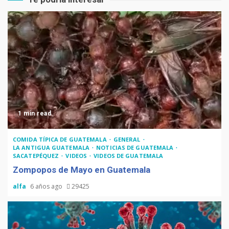
1 min read
COMIDA TÍPICA DE GUATEMALA
GENERAL
LA ANTIGUA GUATEMALA
NOTICIAS DE GUATEMALA
SACATEPÉQUEZ
VIDEOS
VIDEOS DE GUATEMALA
Zompopos de Mayo en Guatemala
alfa
6 años ago
29425