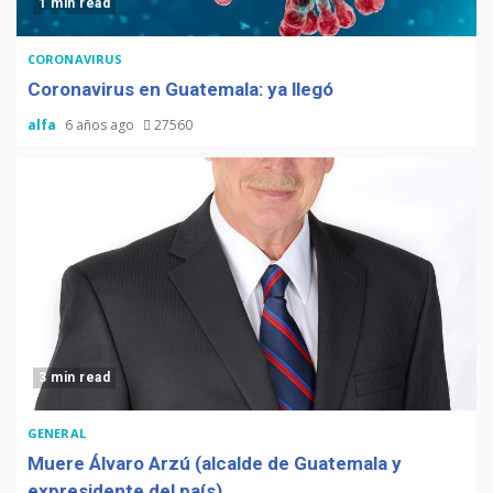
1 min read
CORONAVIRUS
Coronavirus en Guatemala: ya llegó
alfa
6 años ago
27560
3 min read
GENERAL
Muere Álvaro Arzú (alcalde de Guatemala y
expresidente del país)