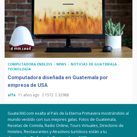
4 min read
COMPUTADORA ENDLESS
NEWS
NOTICIAS DE GUATEMALA
TECNOLOGÍA
Computadora diseñada en Guatemala por
empresa de USA
alfa
11 años ago
1572
32988
Guate360.com exalta al País de la Eterna Primavera mostrándolo al
mundo vestido con sus mejores galas. Fotos de Guatemala,
Recetas de Comida, Radio Online, Tours Virtuales, Directorio de
Hoteles, Restaurantes y Atractivos turísticos están a tu