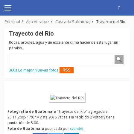
Skip
to
Primary
content
Menu
Principal
Alta Verapaz
Cascada Salchichaj
Trayecto del Río
Trayecto del Río
Rocas, árboles, agua y un excelente clima hacen de este lugar un
paraíso.
360s
Lo mejor
Nuevas fotos
RSS
Fotografía de Guatemala
"Trayecto del Río" agregada el
25.11.2005 17:07 y vista 9075 veces. Ha recibido 2 votos y tiene
puntación de 5.00.
Foto de Guatemala
publicada por
cvander
.