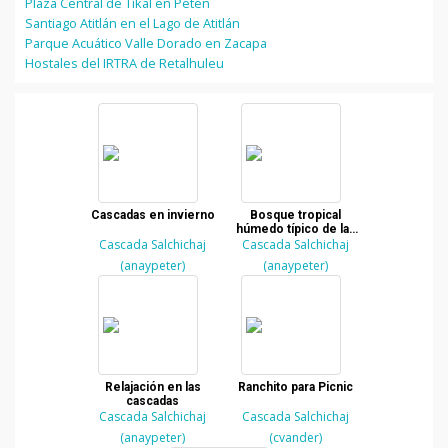
Plaza Central de Tikal en Petén
Santiago Atitlán en el Lago de Atitlán
Parque Acuático Valle Dorado en Zacapa
Hostales del IRTRA de Retalhuleu
Cascadas en invierno
Bosque tropical
húmedo típico de las
Cascada Salchichaj
Cascada Salchichaj
Verapaces
(anaypeter)
(anaypeter)
Relajación en las
Ranchito para Picnic
cascadas
Cascada Salchichaj
Cascada Salchichaj
(anaypeter)
(cvander)