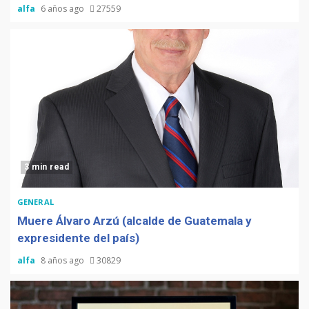
alfa
6 años ago
27559
3 min read
GENERAL
Muere Álvaro Arzú (alcalde de Guatemala y
expresidente del país)
alfa
8 años ago
30829