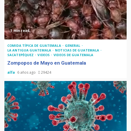
1 min read
COMIDA TÍPICA DE GUATEMALA
GENERAL
LA ANTIGUA GUATEMALA
NOTICIAS DE GUATEMALA
SACATEPÉQUEZ
VIDEOS
VIDEOS DE GUATEMALA
Zompopos de Mayo en Guatemala
alfa
6 años ago
29424