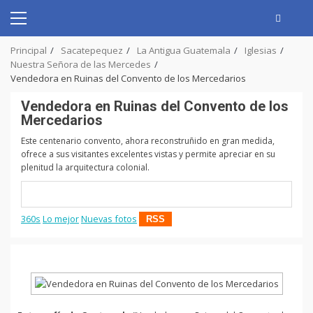
Skip
to
Primary
content
Menu
Principal
Sacatepequez
La Antigua Guatemala
Iglesias
Nuestra Señora de las Mercedes
Vendedora en Ruinas del Convento de los Mercedarios
Vendedora en Ruinas del Convento de los
Mercedarios
Este centenario convento, ahora reconstruñido en gran medida,
ofrece a sus visitantes excelentes vistas y permite apreciar en su
plenitud la arquitectura colonial.
360s
Lo mejor
Nuevas fotos
RSS