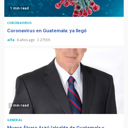
1 min read
CORONAVIRUS
Coronavirus en Guatemala: ya llegó
alfa
6 años ago
27559
3 min read
GENERAL
Muere Álvaro Arzú (alcalde de Guatemala y