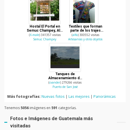
Hostal El Portal en
Textiles que forman
Semuc Champey, Alta
parte de los trajes
Verapaz
tipicos de Guatemala
(
X-male
) 341357 visitas
(
alfa
) 300552 visitas
Semuc Champey
Artesanías y otros objetos
Tanques de
Almacenamiento de
gasolina
(
cvander
) 279266 visitas
Puerto de San José
Más fotografías:
Nuevas fotos
|
Las mejores
|
Panorámicas
Tenemos
5056
imágenes en
591
categorías.
Fotos e Imágenes de Guatemala más
visitadas