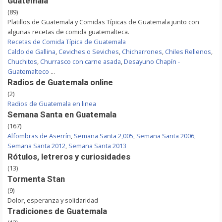
Guatemala
(89)
Platillos de Guatemala y Comidas Típicas de Guatemala junto con
algunas recetas de comida guatemalteca.
Recetas de Comida Típica de Guatemala
Caldo de Gallina
,
Ceviches o Seviches
,
Chicharrones
,
Chiles Rellenos
,
Chuchitos
,
Churrasco con carne asada
,
Desayuno Chapín -
Guatemalteco
...
Radios de Guatemala online
(2)
Radios de Guatemala en linea
Semana Santa en Guatemala
(167)
Alfombras de Aserrín
,
Semana Santa 2,005
,
Semana Santa 2006
,
Semana Santa 2012
,
Semana Santa 2013
Rótulos, letreros y curiosidades
(13)
Tormenta Stan
(9)
Dolor, esperanza y solidaridad
Tradiciones de Guatemala