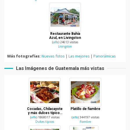
Restaurante Bahía
Azul, en Livingston
(
alfa
) 24613 visitas
Livingston
Más fotografías:
Nuevas fotos
|
Las mejores
|
Panorámicas
Las Imágenes de Guatemala más vistas
Cocadas, Chilacayote
Platillo de fiambre
y más dulces típicos
de Guatemala
(
alfa
) 1868017 visitas
(
alfa
) 344197 visitas
Dulces típicos
Fiambre