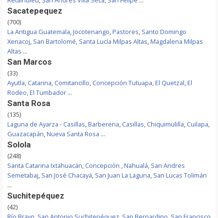
Retalhuleu
,
San Andrés Villa Seca
,
San Felipe
...
Sacatepequez
(700)
La Antigua Guatemala
,
Jocotenango
,
Pastores
,
Santo Domingo
Xenacoj
,
San Bartolomé
,
Santa Lucía Milpas Altas
,
Magdalena Milpas
Altas
...
San Marcos
(33)
Ayutla
,
Catarina
,
Comitancillo
,
Concepción Tutuapa
,
El Quetzal
,
El
Rodeo
,
El Tumbador
...
Santa Rosa
(135)
Laguna de Ayarza - Casillas
,
Barberena
,
Casillas
,
Chiquimulilla
,
Cuilapa
,
Guazacapán
,
Nueva Santa Rosa
...
Solola
(248)
Santa Catarina Ixtahuacán
,
Concepción
,
Nahualá
,
San Andres
Semetabaj
,
San José Chacayá
,
San Juan La Laguna
,
San Lucas Tolimán
...
Suchitepéquez
(42)
Río Bravo
,
San Antonio Suchitepéquez
,
San Bernardino
,
San Francisco