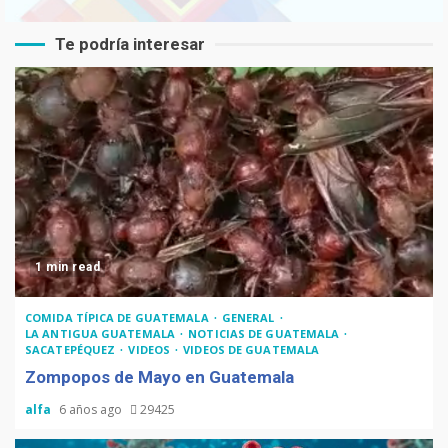
Te podría interesar
1 min read
COMIDA TÍPICA DE GUATEMALA
GENERAL
LA ANTIGUA GUATEMALA
NOTICIAS DE GUATEMALA
SACATEPÉQUEZ
VIDEOS
VIDEOS DE GUATEMALA
Zompopos de Mayo en Guatemala
alfa
6 años ago
29425