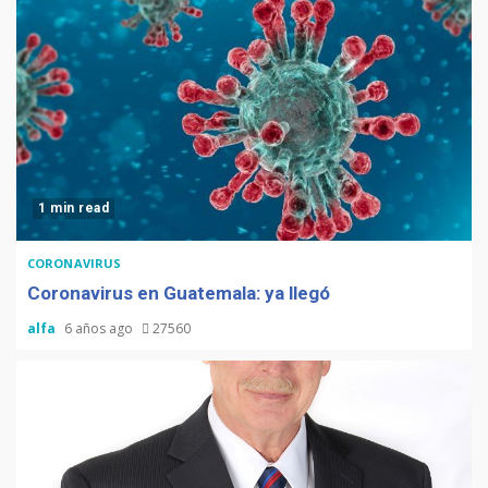
1 min read
CORONAVIRUS
Coronavirus en Guatemala: ya llegó
alfa
6 años ago
27560