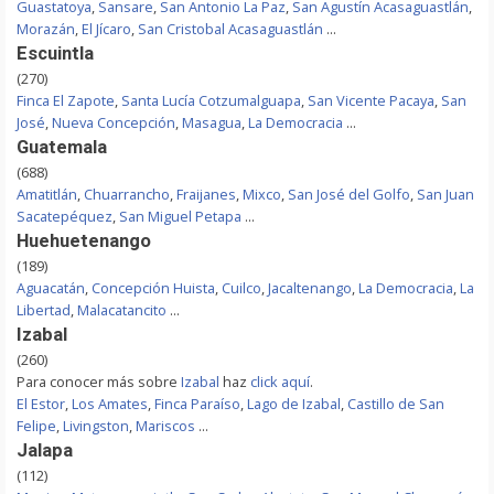
Guastatoya
,
Sansare
,
San Antonio La Paz
,
San Agustín Acasaguastlán
,
Morazán
,
El Jícaro
,
San Cristobal Acasaguastlán
...
Escuintla
(270)
Finca El Zapote
,
Santa Lucía Cotzumalguapa
,
San Vicente Pacaya
,
San
José
,
Nueva Concepción
,
Masagua
,
La Democracia
...
Guatemala
(688)
Amatitlán
,
Chuarrancho
,
Fraijanes
,
Mixco
,
San José del Golfo
,
San Juan
Sacatepéquez
,
San Miguel Petapa
...
Huehuetenango
(189)
Aguacatán
,
Concepción Huista
,
Cuilco
,
Jacaltenango
,
La Democracia
,
La
Libertad
,
Malacatancito
...
Izabal
(260)
Para conocer más sobre
Izabal
haz
click aquí
.
El Estor
,
Los Amates
,
Finca Paraíso
,
Lago de Izabal
,
Castillo de San
Felipe
,
Livingston
,
Mariscos
...
Jalapa
(112)