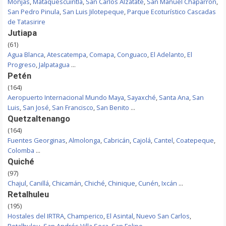
Monjas
,
Mataquescuintla
,
San Carlos Alzatate
,
San Manuel Chaparrón
,
San Pedro Pinula
,
San Luis Jilotepeque
,
Parque Ecoturístico Cascadas
de Tatasirire
Jutiapa
(61)
Agua Blanca
,
Atescatempa
,
Comapa
,
Conguaco
,
El Adelanto
,
El
Progreso
,
Jalpatagua
...
Petén
(164)
Aeropuerto Internacional Mundo Maya
,
Sayaxché
,
Santa Ana
,
San
Luis
,
San José
,
San Francisco
,
San Benito
...
Quetzaltenango
(164)
Fuentes Georginas
,
Almolonga
,
Cabricán
,
Cajolá
,
Cantel
,
Coatepeque
,
Colomba
...
Quiché
(97)
Chajul
,
Canillá
,
Chicamán
,
Chiché
,
Chinique
,
Cunén
,
Ixcán
...
Retalhuleu
(195)
Hostales del IRTRA
,
Champerico
,
El Asintal
,
Nuevo San Carlos
,