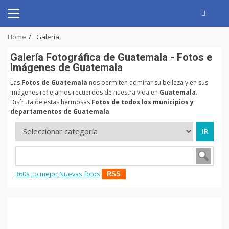
Skip
to
Primary
content
Menu
Home
Galería
Galerí­a Fotográfica de Guatemala - Fotos e
Imágenes de Guatemala
Las
Fotos de Guatemala
nos permiten admirar su belleza y en sus
imágenes reflejamos recuerdos de nuestra vida en
Guatemala
.
Disfruta de estas hermosas
Fotos de todos los municipios y
departamentos de Guatemala
.
360s
Lo mejor
Nuevas fotos
RSS