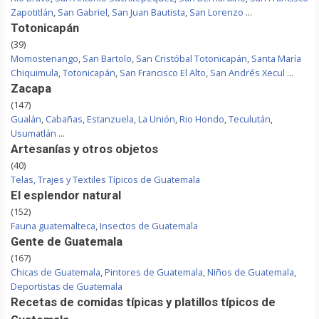
Zapotitlán
,
San Gabriel
,
San Juan Bautista
,
San Lorenzo
...
Totonicapán
(39)
Momostenango
,
San Bartolo
,
San Cristóbal Totonicapán
,
Santa María
Chiquimula
,
Totonicapán
,
San Francisco El Alto
,
San Andrés Xecul
...
Zacapa
(147)
Gualán
,
Cabañas
,
Estanzuela
,
La Unión
,
Rio Hondo
,
Teculután
,
Usumatlán
...
Artesanías y otros objetos
(40)
Telas, Trajes y Textiles Típicos de Guatemala
El esplendor natural
(152)
Fauna guatemalteca
,
Insectos de Guatemala
Gente de Guatemala
(167)
Chicas de Guatemala
,
Pintores de Guatemala
,
Niños de Guatemala
,
Deportistas de Guatemala
Recetas de comidas típicas y platillos típicos de