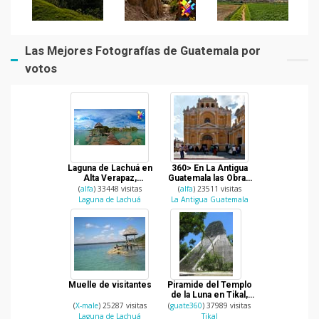
Las Mejores Fotografías de Guatemala por
votos
Laguna de Lachuá en
360> En La Antigua
Alta Verapaz,
Guatemala las Obras
Guatemala
Sociales del Hermano
(
alfa
) 33448 visitas
(
alfa
) 23511 visitas
Pedro
Laguna de Lachuá
La Antigua Guatemala
Muelle de visitantes
Piramide del Templo
de la Luna en Tikal,
Peten.
(
X-male
) 25287 visitas
(
guate360
) 37989 visitas
Laguna de Lachuá
Tikal