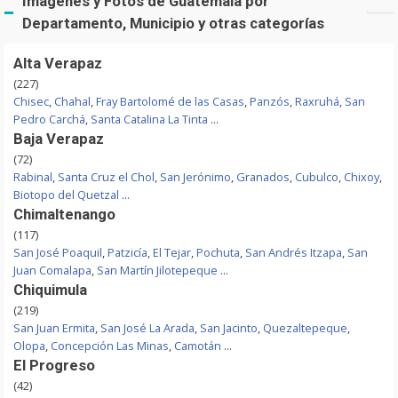
Imágenes y Fotos de Guatemala por
Departamento, Municipio y otras categorías
Alta Verapaz
(227)
Chisec
,
Chahal
,
Fray Bartolomé de las Casas
,
Panzós
,
Raxruhá
,
San
Pedro Carchá
,
Santa Catalina La Tinta
...
Baja Verapaz
(72)
Rabinal
,
Santa Cruz el Chol
,
San Jerónimo
,
Granados
,
Cubulco
,
Chixoy
,
Biotopo del Quetzal
...
Chimaltenango
(117)
San José Poaquil
,
Patzicía
,
El Tejar
,
Pochuta
,
San Andrés Itzapa
,
San
Juan Comalapa
,
San Martín Jilotepeque
...
Chiquimula
(219)
San Juan Ermita
,
San José La Arada
,
San Jacinto
,
Quezaltepeque
,
Olopa
,
Concepción Las Minas
,
Camotán
...
El Progreso
(42)