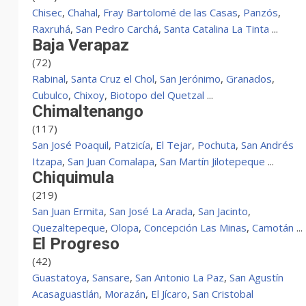
Chisec
,
Chahal
,
Fray Bartolomé de las Casas
,
Panzós
,
Raxruhá
,
San Pedro Carchá
,
Santa Catalina La Tinta
...
Baja Verapaz
(72)
Rabinal
,
Santa Cruz el Chol
,
San Jerónimo
,
Granados
,
Cubulco
,
Chixoy
,
Biotopo del Quetzal
...
Chimaltenango
(117)
San José Poaquil
,
Patzicía
,
El Tejar
,
Pochuta
,
San Andrés
Itzapa
,
San Juan Comalapa
,
San Martín Jilotepeque
...
Chiquimula
(219)
San Juan Ermita
,
San José La Arada
,
San Jacinto
,
Quezaltepeque
,
Olopa
,
Concepción Las Minas
,
Camotán
...
El Progreso
(42)
Guastatoya
,
Sansare
,
San Antonio La Paz
,
San Agustín
Acasaguastlán
,
Morazán
,
El Jícaro
,
San Cristobal