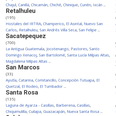
Chajul
,
Canillá
,
Chicamán
,
Chiché
,
Chinique
,
Cunén
,
Ixcán
...
Retalhuleu
(195)
Hostales del IRTRA
,
Champerico
,
El Asintal
,
Nuevo San
Carlos
,
Retalhuleu
,
San Andrés Villa Seca
,
San Felipe
...
Sacatepequez
(700)
La Antigua Guatemala
,
Jocotenango
,
Pastores
,
Santo
Domingo Xenacoj
,
San Bartolomé
,
Santa Lucía Milpas Altas
,
Magdalena Milpas Altas
...
San Marcos
(33)
Ayutla
,
Catarina
,
Comitancillo
,
Concepción Tutuapa
,
El
Quetzal
,
El Rodeo
,
El Tumbador
...
Santa Rosa
(135)
Laguna de Ayarza - Casillas
,
Barberena
,
Casillas
,
Chiquimulilla
,
Cuilapa
,
Guazacapán
,
Nueva Santa Rosa
...