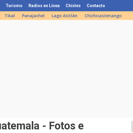
Turismo
Radios en Línea
Chistes
Contacto
Tikal
Panajachel
Lago Atitlán
Chichicastenango
uatemala - Fotos e