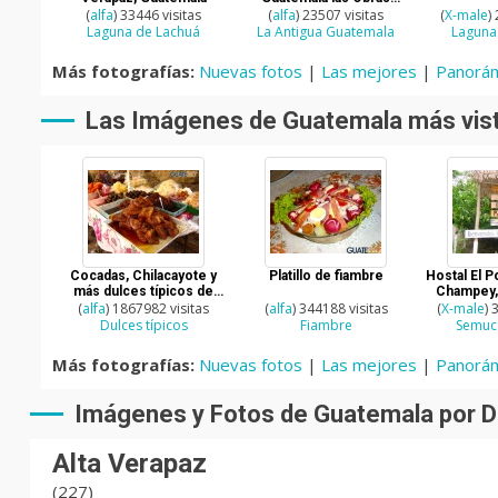
(
alfa
) 33446 visitas
Sociales del Hermano
(
alfa
) 23507 visitas
(
X-male
)
Pedro
Laguna de Lachuá
La Antigua Guatemala
Laguna
Más fotografías:
Nuevas fotos
|
Las mejores
|
Panorám
Las Imágenes de Guatemala más vis
Cocadas, Chilacayote y
Platillo de fiambre
Hostal El 
más dulces típicos de
Champey, 
(
alfa
) 1867982 visitas
Guatemala
(
alfa
) 344188 visitas
(
X-male
) 
Dulces típicos
Fiambre
Semuc
Más fotografías:
Nuevas fotos
|
Las mejores
|
Panorám
Imágenes y Fotos de Guatemala por D
Alta Verapaz
(227)