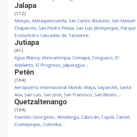
Jalapa
(112)
Monjas
,
Mataquescuintla
,
San Carlos Alzatate
,
San Manuel
Chaparrón
,
San Pedro Pinula
,
San Luis Jilotepeque
,
Parque
Ecoturístico Cascadas de Tatasirire
Jutiapa
(61)
Agua Blanca
,
Atescatempa
,
Comapa
,
Conguaco
,
El
Adelanto
,
El Progreso
,
Jalpatagua
...
Petén
(164)
Aeropuerto Internacional Mundo Maya
,
Sayaxché
,
Santa
Ana
,
San Luis
,
San José
,
San Francisco
,
San Benito
...
Quetzaltenango
(164)
Fuentes Georginas
,
Almolonga
,
Cabricán
,
Cajolá
,
Cantel
,
Coatepeque
,
Colomba
...