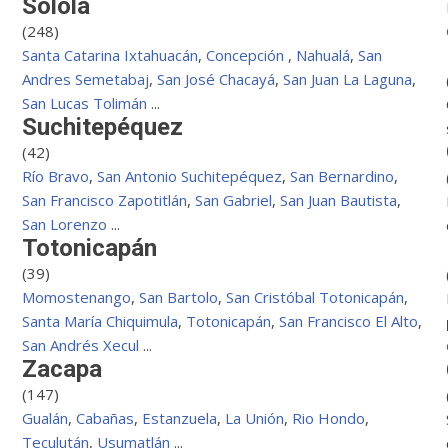
Solola
(248)
Santa Catarina Ixtahuacán
,
Concepción
,
Nahualá
,
San
Andres Semetabaj
,
San José Chacayá
,
San Juan La Laguna
,
San Lucas Tolimán
...
Suchitepéquez
(42)
Río Bravo
,
San Antonio Suchitepéquez
,
San Bernardino
,
San Francisco Zapotitlán
,
San Gabriel
,
San Juan Bautista
,
San Lorenzo
...
Totonicapán
(39)
Momostenango
,
San Bartolo
,
San Cristóbal Totonicapán
,
Santa María Chiquimula
,
Totonicapán
,
San Francisco El Alto
,
San Andrés Xecul
...
Zacapa
(147)
Gualán
,
Cabañas
,
Estanzuela
,
La Unión
,
Rio Hondo
,
Teculután
,
Usumatlán
...