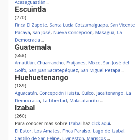
Acasaguastlán
...
Escuintla
(270)
Finca El Zapote
,
Santa Lucía Cotzumalguapa
,
San Vicente
Pacaya
,
San José
,
Nueva Concepción
,
Masagua
,
La
Democracia
...
Guatemala
(688)
Amatitlán
,
Chuarrancho
,
Fraijanes
,
Mixco
,
San José del
Golfo
,
San Juan Sacatepéquez
,
San Miguel Petapa
...
Huehuetenango
(189)
Aguacatán
,
Concepción Huista
,
Cuilco
,
Jacaltenango
,
La
Democracia
,
La Libertad
,
Malacatancito
...
Izabal
(260)
Para conocer más sobre
Izabal
haz
click aquí
.
El Estor
,
Los Amates
,
Finca Paraíso
,
Lago de Izabal
,
Castillo de San Felipe
,
Livingston
,
Mariscos
...