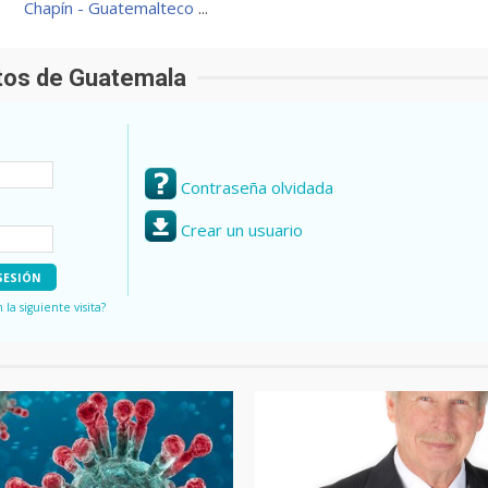
Chapín - Guatemalteco
...
otos de Guatemala
Contraseña olvidada
Crear un usuario
a siguiente visita?