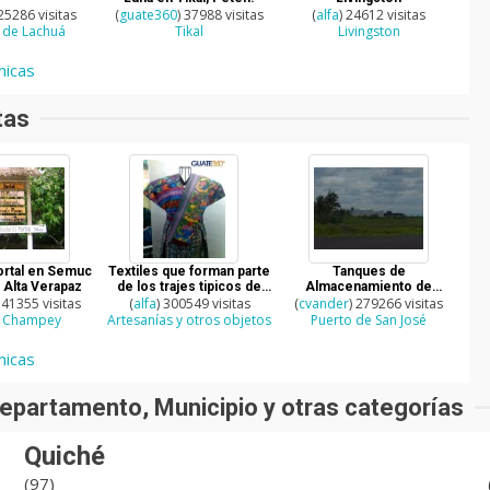
 25286 visitas
(
guate360
) 37988 visitas
(
alfa
) 24612 visitas
 de Lachuá
Tikal
Livingston
icas
tas
Portal en Semuc
Textiles que forman parte
Tanques de
Alta Verapaz
de los trajes tipicos de
Almacenamiento de
341355 visitas
(
alfa
) 300549 visitas
Guatemala
(
cvander
gasolina
) 279266 visitas
 Champey
Artesanías y otros objetos
Puerto de San José
icas
epartamento, Municipio y otras categorías
Quiché
(97)