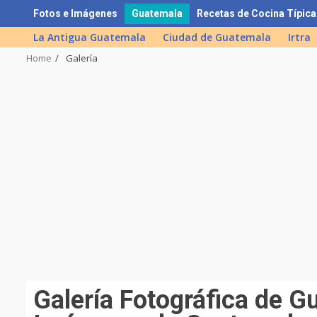
Skip
Fotos e Imágenes
Guatemala
Recetas de Cocina Típica
to
La Antigua Guatemala
Ciudad de Guatemala
Irtra
content
Home
Galería
Galerí­a Fotográfica de G