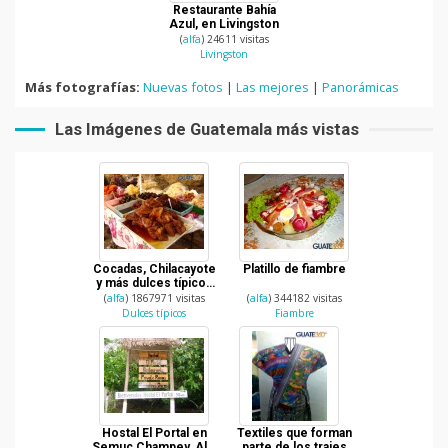
Restaurante Bahía
Azul, en Livingston
(
alfa
) 24611 visitas
Livingston
Más fotografías:
Nuevas fotos
|
Las mejores
|
Panorámicas
Las Imágenes de Guatemala más vistas
Cocadas, Chilacayote
Platillo de fiambre
y más dulces típicos
de Guatemala
(
alfa
) 1867971 visitas
(
alfa
) 344182 visitas
Dulces típicos
Fiambre
Hostal El Portal en
Textiles que forman
Semuc Champey, Alta
parte de los trajes