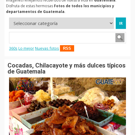
imágenes reflejamos recuerdos de nuestra vida en
Guatemala
.
Disfruta de estas hermosas
Fotos de todos los municipios y
departamentos de Guatemala
.
360s
Lo mejor
Nuevas fotos
RSS
Cocadas, Chilacayote y más dulces típicos
de Guatemala