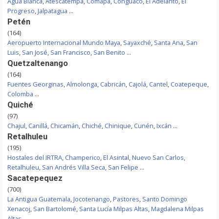
Agua Blanca
,
Atescatempa
,
Comapa
,
Conguaco
,
El Adelanto
,
El
Progreso
,
Jalpatagua
...
Petén
(164)
Aeropuerto Internacional Mundo Maya
,
Sayaxché
,
Santa Ana
,
San
Luis
,
San José
,
San Francisco
,
San Benito
...
Quetzaltenango
(164)
Fuentes Georginas
,
Almolonga
,
Cabricán
,
Cajolá
,
Cantel
,
Coatepeque
,
Colomba
...
Quiché
(97)
Chajul
,
Canillá
,
Chicamán
,
Chiché
,
Chinique
,
Cunén
,
Ixcán
...
Retalhuleu
(195)
Hostales del IRTRA
,
Champerico
,
El Asintal
,
Nuevo San Carlos
,
Retalhuleu
,
San Andrés Villa Seca
,
San Felipe
...
Sacatepequez
(700)
La Antigua Guatemala
,
Jocotenango
,
Pastores
,
Santo Domingo
Xenacoj
,
San Bartolomé
,
Santa Lucía Milpas Altas
,
Magdalena Milpas
Altas
...