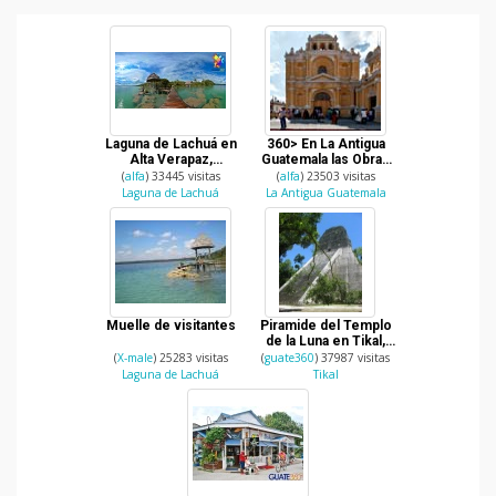
Laguna de Lachuá en
360> En La Antigua
Alta Verapaz,
Guatemala las Obras
Guatemala
Sociales del Hermano
(
alfa
) 33445 visitas
(
alfa
) 23503 visitas
Pedro
Laguna de Lachuá
La Antigua Guatemala
Muelle de visitantes
Piramide del Templo
de la Luna en Tikal,
Peten.
(
X-male
) 25283 visitas
(
guate360
) 37987 visitas
Laguna de Lachuá
Tikal