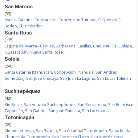
San Marcos
(33)
Ayutla
,
Catarina
,
Comitancillo
,
Concepción Tutuapa
,
El Quetzal
,
El
Rodeo
,
El Tumbador
...
Santa Rosa
(135)
Laguna de Ayarza - Casillas
,
Barberena
,
Casillas
,
Chiquimulilla
,
Cuilapa
,
Guazacapán
,
Nueva Santa Rosa
...
Solola
(248)
Santa Catarina Ixtahuacán
,
Concepción
,
Nahualá
,
San Andres
Semetabaj
,
San José Chacayá
,
San Juan La Laguna
,
San Lucas Tolimán
...
Suchitepéquez
(42)
Río Bravo
,
San Antonio Suchitepéquez
,
San Bernardino
,
San Francisco
Zapotitlán
,
San Gabriel
,
San Juan Bautista
,
San Lorenzo
...
Totonicapán
(39)
Momostenango
,
San Bartolo
,
San Cristóbal Totonicapán
,
Santa María
Chiquimula
,
Totonicapán
,
San Francisco El Alto
,
San Andrés Xecul
...