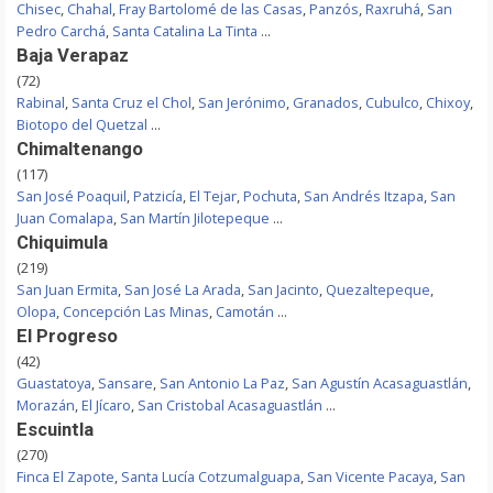
Chisec
,
Chahal
,
Fray Bartolomé de las Casas
,
Panzós
,
Raxruhá
,
San
Pedro Carchá
,
Santa Catalina La Tinta
...
Baja Verapaz
(72)
Rabinal
,
Santa Cruz el Chol
,
San Jerónimo
,
Granados
,
Cubulco
,
Chixoy
,
Biotopo del Quetzal
...
Chimaltenango
(117)
San José Poaquil
,
Patzicía
,
El Tejar
,
Pochuta
,
San Andrés Itzapa
,
San
Juan Comalapa
,
San Martín Jilotepeque
...
Chiquimula
(219)
San Juan Ermita
,
San José La Arada
,
San Jacinto
,
Quezaltepeque
,
Olopa
,
Concepción Las Minas
,
Camotán
...
El Progreso
(42)
Guastatoya
,
Sansare
,
San Antonio La Paz
,
San Agustín Acasaguastlán
,
Morazán
,
El Jícaro
,
San Cristobal Acasaguastlán
...
Escuintla
(270)
Finca El Zapote
,
Santa Lucía Cotzumalguapa
,
San Vicente Pacaya
,
San