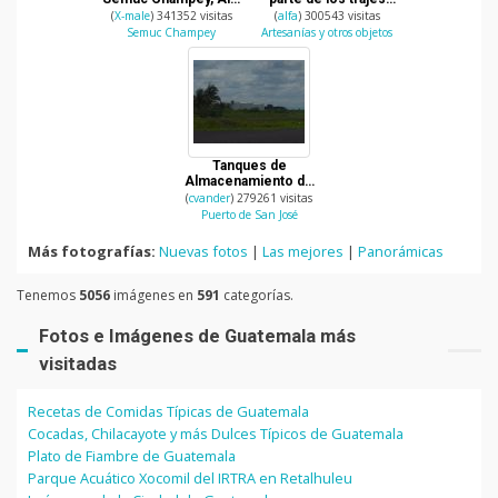
Verapaz
tipicos de Guatemala
(
X-male
) 341352 visitas
(
alfa
) 300543 visitas
Semuc Champey
Artesanías y otros objetos
Tanques de
Almacenamiento de
gasolina
(
cvander
) 279261 visitas
Puerto de San José
Más fotografías:
Nuevas fotos
|
Las mejores
|
Panorámicas
Tenemos
5056
imágenes en
591
categorías.
Fotos e Imágenes de Guatemala más
visitadas
Recetas de Comidas Típicas de Guatemala
Cocadas, Chilacayote y más Dulces Típicos de Guatemala
Plato de Fiambre de Guatemala
Parque Acuático Xocomil del IRTRA en Retalhuleu