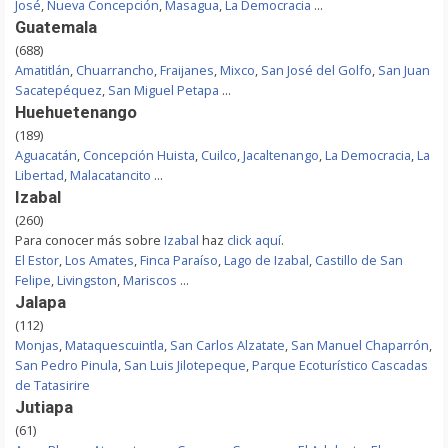
José
,
Nueva Concepción
,
Masagua
,
La Democracia
...
Guatemala
(688)
Amatitlán
,
Chuarrancho
,
Fraijanes
,
Mixco
,
San José del Golfo
,
San Juan
Sacatepéquez
,
San Miguel Petapa
...
Huehuetenango
(189)
Aguacatán
,
Concepción Huista
,
Cuilco
,
Jacaltenango
,
La Democracia
,
La
Libertad
,
Malacatancito
...
Izabal
(260)
Para conocer más sobre
Izabal
haz
click aquí
.
El Estor
,
Los Amates
,
Finca Paraíso
,
Lago de Izabal
,
Castillo de San
Felipe
,
Livingston
,
Mariscos
...
Jalapa
(112)
Monjas
,
Mataquescuintla
,
San Carlos Alzatate
,
San Manuel Chaparrón
,
San Pedro Pinula
,
San Luis Jilotepeque
,
Parque Ecoturístico Cascadas
de Tatasirire
Jutiapa
(61)