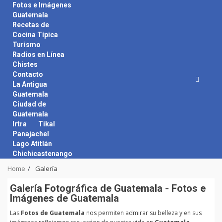
Skip
Fotos e Imágenes
to
Guatemala
content
Recetas de
Cocina Típica
Turismo
Radios en Línea
Chistes
Contacto
La Antigua
Guatemala
Ciudad de
Guatemala
Irtra
Tikal
Panajachel
Lago Atitlán
Chichicastenango
Home
Galería
Galerí­a Fotográfica de Guatemala - Fotos e
Imágenes de Guatemala
Las
Fotos de Guatemala
nos permiten admirar su belleza y en sus