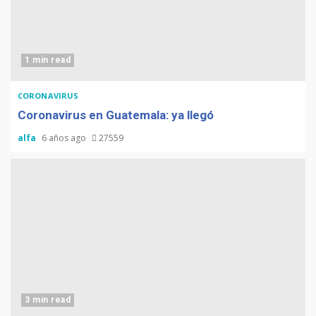
1 min read
CORONAVIRUS
Coronavirus en Guatemala: ya llegó
alfa
6 años ago
27559
3 min read