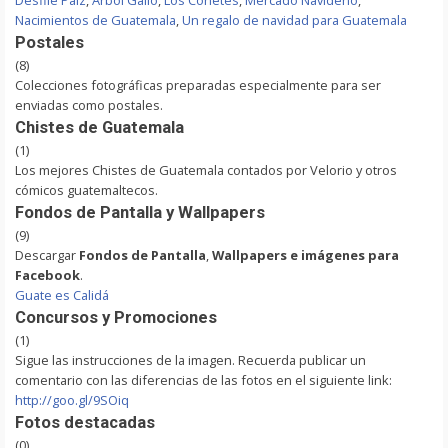
Desfile Paiz
,
Arbol Gallo
,
Los Cohetes
,
Mercado Navideño
,
Nacimientos de Guatemala
,
Un regalo de navidad para Guatemala
Postales
(8)
Colecciones fotográficas preparadas especialmente para ser
enviadas como postales.
Chistes de Guatemala
(1)
Los mejores Chistes de Guatemala contados por Velorio y otros
cómicos guatemaltecos.
Fondos de Pantalla y Wallpapers
(9)
Descargar
Fondos de Pantalla
,
Wallpapers e imágenes para
Facebook
.
Guate es Calidá
Concursos y Promociones
(1)
Sigue las instrucciones de la imagen. Recuerda publicar un
comentario con las diferencias de las fotos en el siguiente link:
http://goo.gl/9SOiq
Fotos destacadas
(0)