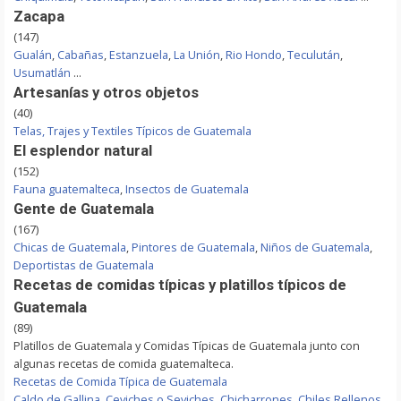
Zacapa
(147)
Gualán
,
Cabañas
,
Estanzuela
,
La Unión
,
Rio Hondo
,
Teculután
,
Usumatlán
...
Artesanías y otros objetos
(40)
Telas, Trajes y Textiles Típicos de Guatemala
El esplendor natural
(152)
Fauna guatemalteca
,
Insectos de Guatemala
Gente de Guatemala
(167)
Chicas de Guatemala
,
Pintores de Guatemala
,
Niños de Guatemala
,
Deportistas de Guatemala
Recetas de comidas típicas y platillos típicos de
Guatemala
(89)
Platillos de Guatemala y Comidas Típicas de Guatemala junto con
algunas recetas de comida guatemalteca.
Recetas de Comida Típica de Guatemala
Caldo de Gallina
,
Ceviches o Seviches
,
Chicharrones
,
Chiles Rellenos
,