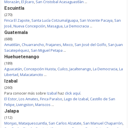
Morazán
,
El Jícaro
,
San Cristobal Acasaguastlán
...
Escuintla
(270)
Finca El Zapote
,
Santa Lucía Cotzumalguapa
,
San Vicente Pacaya
,
San
José
,
Nueva Concepción
,
Masagua
,
La Democracia
...
Guatemala
(688)
Amatitlán
,
Chuarrancho
,
Fraijanes
,
Mixco
,
San José del Golfo
,
San Juan
Sacatepéquez
,
San Miguel Petapa
...
Huehuetenango
(189)
Aguacatán
,
Concepción Huista
,
Cuilco
,
Jacaltenango
,
La Democracia
,
La
Libertad
,
Malacatancito
...
Izabal
(260)
Para conocer más sobre
Izabal
haz
click aquí
.
El Estor
,
Los Amates
,
Finca Paraíso
,
Lago de Izabal
,
Castillo de San
Felipe
,
Livingston
,
Mariscos
...
Jalapa
(112)
Monjas
,
Mataquescuintla
,
San Carlos Alzatate
,
San Manuel Chaparrón
,