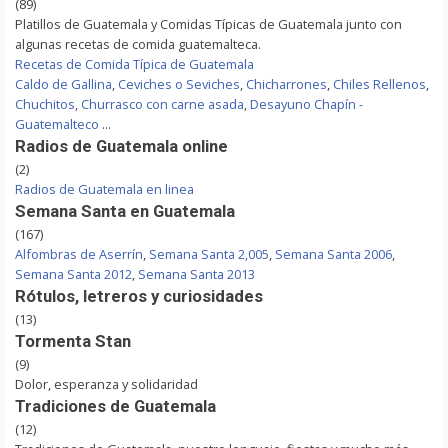
(89)
Platillos de Guatemala y Comidas Típicas de Guatemala junto con
algunas recetas de comida guatemalteca.
Recetas de Comida Típica de Guatemala
Caldo de Gallina
,
Ceviches o Seviches
,
Chicharrones
,
Chiles Rellenos
,
Chuchitos
,
Churrasco con carne asada
,
Desayuno Chapín -
Guatemalteco
...
Radios de Guatemala online
(2)
Radios de Guatemala en linea
Semana Santa en Guatemala
(167)
Alfombras de Aserrín
,
Semana Santa 2,005
,
Semana Santa 2006
,
Semana Santa 2012
,
Semana Santa 2013
Rótulos, letreros y curiosidades
(13)
Tormenta Stan
(9)
Dolor, esperanza y solidaridad
Tradiciones de Guatemala
(12)