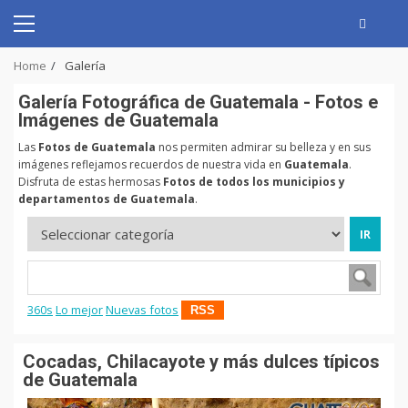
Skip
to
Primary
content
Menu
Home
Galería
Galerí­a Fotográfica de Guatemala - Fotos e
Imágenes de Guatemala
Las
Fotos de Guatemala
nos permiten admirar su belleza y en sus
imágenes reflejamos recuerdos de nuestra vida en
Guatemala
.
Disfruta de estas hermosas
Fotos de todos los municipios y
departamentos de Guatemala
.
360s
Lo mejor
Nuevas fotos
RSS
Cocadas, Chilacayote y más dulces típicos
de Guatemala