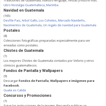
Tradiciones de Guatemala, nuestro lenguaje, fiestas y mucho más.
Libro Nostalgia Guatemalteca
,
Marimba
Navidad en Guatemala
(165)
Desfile Paiz
,
Arbol Gallo
,
Los Cohetes
,
Mercado Navideño
,
Nacimientos de Guatemala
,
Un regalo de navidad para Guatemala
Postales
(8)
Colecciones fotográficas preparadas especialmente para ser
enviadas como postales.
Chistes de Guatemala
(1)
Los mejores Chistes de Guatemala contados por Velorio y otros
cómicos guatemaltecos.
Fondos de Pantalla y Wallpapers
(9)
Descargar
Fondos de Pantalla
,
Wallpapers e imágenes para
Facebook
.
Guate es Calidá
Concursos y Promociones
(1)
Sigue las instrucciones de la imagen. Recuerda publicar un