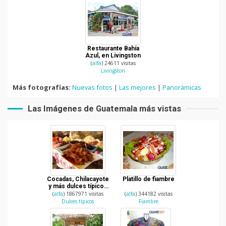
Restaurante Bahía
Azul, en Livingston
(
alfa
) 24611 visitas
Livingston
Más fotografías:
Nuevas fotos
|
Las mejores
|
Panorámicas
Las Imágenes de Guatemala más vistas
Cocadas, Chilacayote
Platillo de fiambre
y más dulces típicos
de Guatemala
(
alfa
) 1867971 visitas
(
alfa
) 344182 visitas
Dulces típicos
Fiambre