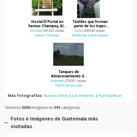
Hostal El Portal en
Textiles que forman
Semuc Champey, Alta
parte de los trajes
Verapaz
tipicos de Guatemala
(
X-male
) 341352 visitas
(
alfa
) 300543 visitas
Semuc Champey
Artesanías y otros objetos
Tanques de
Almacenamiento de
gasolina
(
cvander
) 279261 visitas
Puerto de San José
Más fotografías:
Nuevas fotos
|
Las mejores
|
Panorámicas
Tenemos
5056
imágenes en
591
categorías.
Fotos e Imágenes de Guatemala más
visitadas