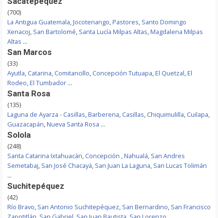
Sacatepequez
(700)
La Antigua Guatemala
,
Jocotenango
,
Pastores
,
Santo Domingo
Xenacoj
,
San Bartolomé
,
Santa Lucía Milpas Altas
,
Magdalena Milpas
Altas
...
San Marcos
(33)
Ayutla
,
Catarina
,
Comitancillo
,
Concepción Tutuapa
,
El Quetzal
,
El
Rodeo
,
El Tumbador
...
Santa Rosa
(135)
Laguna de Ayarza - Casillas
,
Barberena
,
Casillas
,
Chiquimulilla
,
Cuilapa
,
Guazacapán
,
Nueva Santa Rosa
...
Solola
(248)
Santa Catarina Ixtahuacán
,
Concepción
,
Nahualá
,
San Andres
Semetabaj
,
San José Chacayá
,
San Juan La Laguna
,
San Lucas Tolimán
...
Suchitepéquez
(42)
Río Bravo
,
San Antonio Suchitepéquez
,
San Bernardino
,
San Francisco
Zapotitlán
,
San Gabriel
,
San Juan Bautista
,
San Lorenzo
...