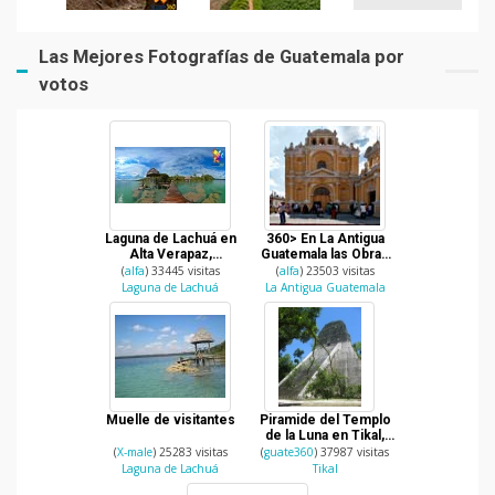
Las Mejores Fotografías de Guatemala por
votos
Laguna de Lachuá en
360> En La Antigua
Alta Verapaz,
Guatemala las Obras
Guatemala
Sociales del Hermano
(
alfa
) 33445 visitas
(
alfa
) 23503 visitas
Pedro
Laguna de Lachuá
La Antigua Guatemala
Muelle de visitantes
Piramide del Templo
de la Luna en Tikal,
Peten.
(
X-male
) 25283 visitas
(
guate360
) 37987 visitas
Laguna de Lachuá
Tikal