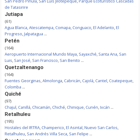
San Pedro Pinula
,
San Luis Jilotepeque
,
Parque Ecoturístico Cascadas
de Tatasirire
Jutiapa
(61)
Agua Blanca
,
Atescatempa
,
Comapa
,
Conguaco
,
El Adelanto
,
El
Progreso
,
Jalpatagua
...
Petén
(164)
Aeropuerto Internacional Mundo Maya
,
Sayaxché
,
Santa Ana
,
San
Luis
,
San José
,
San Francisco
,
San Benito
...
Quetzaltenango
(164)
Fuentes Georginas
,
Almolonga
,
Cabricán
,
Cajolá
,
Cantel
,
Coatepeque
,
Colomba
...
Quiché
(97)
Chajul
,
Canillá
,
Chicamán
,
Chiché
,
Chinique
,
Cunén
,
Ixcán
...
Retalhuleu
(195)
Hostales del IRTRA
,
Champerico
,
El Asintal
,
Nuevo San Carlos
,
Retalhuleu
,
San Andrés Villa Seca
,
San Felipe
...