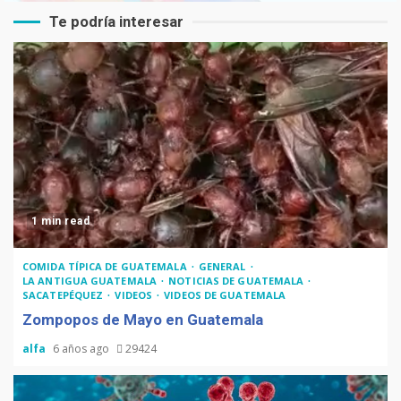
Te podría interesar
1 min read
COMIDA TÍPICA DE GUATEMALA
GENERAL
LA ANTIGUA GUATEMALA
NOTICIAS DE GUATEMALA
SACATEPÉQUEZ
VIDEOS
VIDEOS DE GUATEMALA
Zompopos de Mayo en Guatemala
alfa
6 años ago
29424