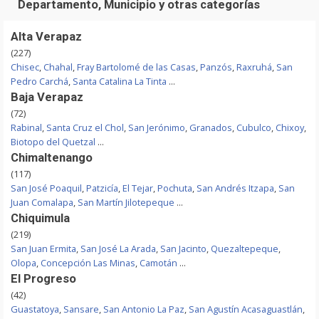
Departamento, Municipio y otras categorías
Alta Verapaz
(227)
Chisec
,
Chahal
,
Fray Bartolomé de las Casas
,
Panzós
,
Raxruhá
,
San
Pedro Carchá
,
Santa Catalina La Tinta
...
Baja Verapaz
(72)
Rabinal
,
Santa Cruz el Chol
,
San Jerónimo
,
Granados
,
Cubulco
,
Chixoy
,
Biotopo del Quetzal
...
Chimaltenango
(117)
San José Poaquil
,
Patzicía
,
El Tejar
,
Pochuta
,
San Andrés Itzapa
,
San
Juan Comalapa
,
San Martín Jilotepeque
...
Chiquimula
(219)
San Juan Ermita
,
San José La Arada
,
San Jacinto
,
Quezaltepeque
,
Olopa
,
Concepción Las Minas
,
Camotán
...
El Progreso
(42)
Guastatoya
,
Sansare
,
San Antonio La Paz
,
San Agustín Acasaguastlán
,