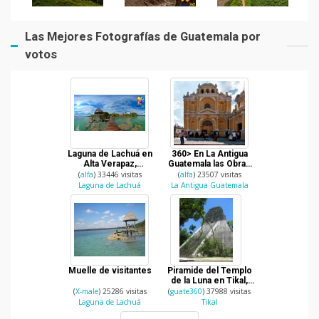
Las Mejores Fotografías de Guatemala por
votos
Laguna de Lachuá en
360> En La Antigua
Alta Verapaz,
Guatemala las Obras
Guatemala
Sociales del Hermano
(
alfa
) 33446 visitas
(
alfa
) 23507 visitas
Pedro
Laguna de Lachuá
La Antigua Guatemala
Muelle de visitantes
Piramide del Templo
de la Luna en Tikal,
Peten.
(
X-male
) 25286 visitas
(
guate360
) 37988 visitas
Laguna de Lachuá
Tikal