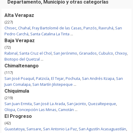
Departamento, Municipio y otras categorías
Alta Verapaz
(227)
Chisec
,
Chahal
,
Fray Bartolomé de las Casas
,
Panzós
,
Raxruhá
,
San
Pedro Carchá
,
Santa Catalina La Tinta
...
Baja Verapaz
(72)
Rabinal
,
Santa Cruz el Chol
,
San Jerónimo
,
Granados
,
Cubulco
,
Chixoy
,
Biotopo del Quetzal
...
Chimaltenango
(117)
San José Poaquil
,
Patzicía
,
El Tejar
,
Pochuta
,
San Andrés Itzapa
,
San
Juan Comalapa
,
San Martín Jilotepeque
...
Chiquimula
(219)
San Juan Ermita
,
San José La Arada
,
San Jacinto
,
Quezaltepeque
,
Olopa
,
Concepción Las Minas
,
Camotán
...
El Progreso
(42)
Guastatoya
,
Sansare
,
San Antonio La Paz
,
San Agustín Acasaguastlán
,