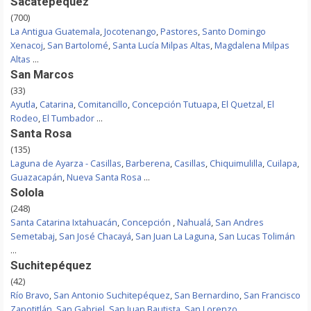
Sacatepequez
(700)
La Antigua Guatemala
,
Jocotenango
,
Pastores
,
Santo Domingo
Xenacoj
,
San Bartolomé
,
Santa Lucía Milpas Altas
,
Magdalena Milpas
Altas
...
San Marcos
(33)
Ayutla
,
Catarina
,
Comitancillo
,
Concepción Tutuapa
,
El Quetzal
,
El
Rodeo
,
El Tumbador
...
Santa Rosa
(135)
Laguna de Ayarza - Casillas
,
Barberena
,
Casillas
,
Chiquimulilla
,
Cuilapa
,
Guazacapán
,
Nueva Santa Rosa
...
Solola
(248)
Santa Catarina Ixtahuacán
,
Concepción
,
Nahualá
,
San Andres
Semetabaj
,
San José Chacayá
,
San Juan La Laguna
,
San Lucas Tolimán
...
Suchitepéquez
(42)
Río Bravo
,
San Antonio Suchitepéquez
,
San Bernardino
,
San Francisco
Zapotitlán
,
San Gabriel
,
San Juan Bautista
,
San Lorenzo
...