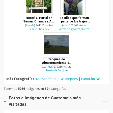
Hostal El Portal en
Textiles que forman
Semuc Champey, Alta
parte de los trajes
Verapaz
tipicos de Guatemala
(
X-male
) 341355 visitas
(
alfa
) 300549 visitas
Semuc Champey
Artesanías y otros objetos
Tanques de
Almacenamiento de
gasolina
(
cvander
) 279266 visitas
Puerto de San José
Más fotografías:
Nuevas fotos
|
Las mejores
|
Panorámicas
Tenemos
5056
imágenes en
591
categorías.
Fotos e Imágenes de Guatemala más
visitadas