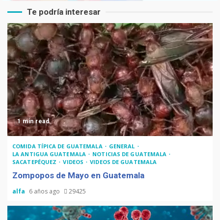
Te podría interesar
1 min read
COMIDA TÍPICA DE GUATEMALA
GENERAL
LA ANTIGUA GUATEMALA
NOTICIAS DE GUATEMALA
SACATEPÉQUEZ
VIDEOS
VIDEOS DE GUATEMALA
Zompopos de Mayo en Guatemala
alfa
6 años ago
29425