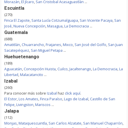
Morazán
,
El Jícaro
,
San Cristobal Acasaguastlán
...
Escuintla
(270)
Finca El Zapote
,
Santa Lucía Cotzumalguapa
,
San Vicente Pacaya
,
San
José
,
Nueva Concepción
,
Masagua
,
La Democracia
...
Guatemala
(688)
Amatitlán
,
Chuarrancho
,
Fraijanes
,
Mixco
,
San José del Golfo
,
San Juan
Sacatepéquez
,
San Miguel Petapa
...
Huehuetenango
(189)
Aguacatán
,
Concepción Huista
,
Cuilco
,
Jacaltenango
,
La Democracia
,
La
Libertad
,
Malacatancito
...
Izabal
(260)
Para conocer más sobre
Izabal
haz
click aquí
.
El Estor
,
Los Amates
,
Finca Paraíso
,
Lago de Izabal
,
Castillo de San
Felipe
,
Livingston
,
Mariscos
...
Jalapa
(112)
Monjas
,
Mataquescuintla
,
San Carlos Alzatate
,
San Manuel Chaparrón
,