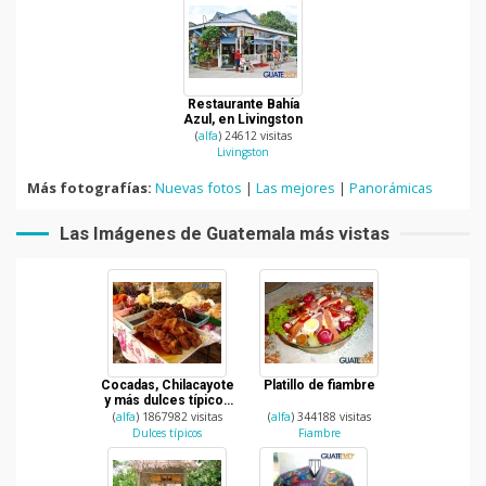
Restaurante Bahía
Azul, en Livingston
(
alfa
) 24612 visitas
Livingston
Más fotografías:
Nuevas fotos
|
Las mejores
|
Panorámicas
Las Imágenes de Guatemala más vistas
Cocadas, Chilacayote
Platillo de fiambre
y más dulces típicos
de Guatemala
(
alfa
) 1867982 visitas
(
alfa
) 344188 visitas
Dulces típicos
Fiambre