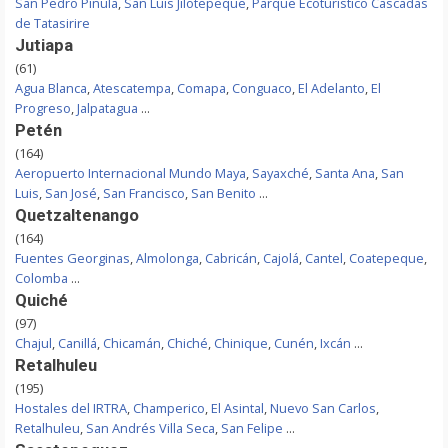
San Pedro Pinula
,
San Luis Jilotepeque
,
Parque Ecoturístico Cascadas
de Tatasirire
Jutiapa
(61)
Agua Blanca
,
Atescatempa
,
Comapa
,
Conguaco
,
El Adelanto
,
El
Progreso
,
Jalpatagua
...
Petén
(164)
Aeropuerto Internacional Mundo Maya
,
Sayaxché
,
Santa Ana
,
San
Luis
,
San José
,
San Francisco
,
San Benito
...
Quetzaltenango
(164)
Fuentes Georginas
,
Almolonga
,
Cabricán
,
Cajolá
,
Cantel
,
Coatepeque
,
Colomba
...
Quiché
(97)
Chajul
,
Canillá
,
Chicamán
,
Chiché
,
Chinique
,
Cunén
,
Ixcán
...
Retalhuleu
(195)
Hostales del IRTRA
,
Champerico
,
El Asintal
,
Nuevo San Carlos
,
Retalhuleu
,
San Andrés Villa Seca
,
San Felipe
...