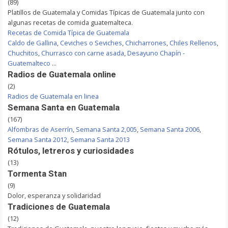
(89)
Platillos de Guatemala y Comidas Típicas de Guatemala junto con
algunas recetas de comida guatemalteca.
Recetas de Comida Típica de Guatemala
Caldo de Gallina
,
Ceviches o Seviches
,
Chicharrones
,
Chiles Rellenos
,
Chuchitos
,
Churrasco con carne asada
,
Desayuno Chapín -
Guatemalteco
...
Radios de Guatemala online
(2)
Radios de Guatemala en linea
Semana Santa en Guatemala
(167)
Alfombras de Aserrín
,
Semana Santa 2,005
,
Semana Santa 2006
,
Semana Santa 2012
,
Semana Santa 2013
Rótulos, letreros y curiosidades
(13)
Tormenta Stan
(9)
Dolor, esperanza y solidaridad
Tradiciones de Guatemala
(12)