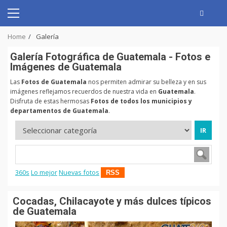
Skip
to
Primary
content
Menu
Home
Galería
Galerí­a Fotográfica de Guatemala - Fotos e
Imágenes de Guatemala
Las
Fotos de Guatemala
nos permiten admirar su belleza y en sus
imágenes reflejamos recuerdos de nuestra vida en
Guatemala
.
Disfruta de estas hermosas
Fotos de todos los municipios y
departamentos de Guatemala
.
360s
Lo mejor
Nuevas fotos
RSS
Cocadas, Chilacayote y más dulces típicos
de Guatemala