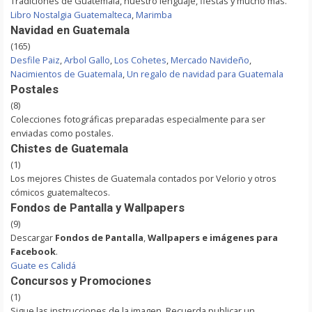
Tradiciones de Guatemala, nuestro lenguaje, fiestas y mucho más.
Libro Nostalgia Guatemalteca
,
Marimba
Navidad en Guatemala
(165)
Desfile Paiz
,
Arbol Gallo
,
Los Cohetes
,
Mercado Navideño
,
Nacimientos de Guatemala
,
Un regalo de navidad para Guatemala
Postales
(8)
Colecciones fotográficas preparadas especialmente para ser
enviadas como postales.
Chistes de Guatemala
(1)
Los mejores Chistes de Guatemala contados por Velorio y otros
cómicos guatemaltecos.
Fondos de Pantalla y Wallpapers
(9)
Descargar
Fondos de Pantalla
,
Wallpapers e imágenes para
Facebook
.
Guate es Calidá
Concursos y Promociones
(1)
Sigue las instrucciones de la imagen. Recuerda publicar un