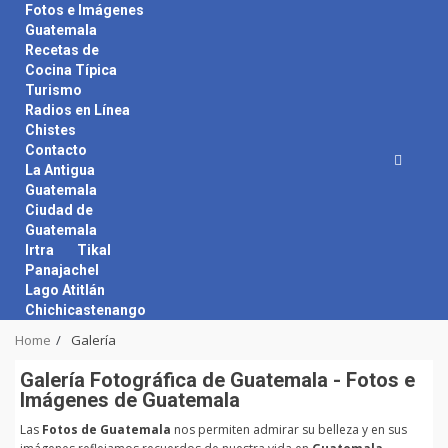
Skip
Fotos e Imágenes
to
Guatemala
content
Recetas de
Cocina Típica
Turismo
Radios en Línea
Chistes
Contacto
La Antigua
Guatemala
Ciudad de
Guatemala
Irtra
Tikal
Panajachel
Lago Atitlán
Chichicastenango
Home
Galería
Galerí­a Fotográfica de Guatemala - Fotos e
Imágenes de Guatemala
Las
Fotos de Guatemala
nos permiten admirar su belleza y en sus