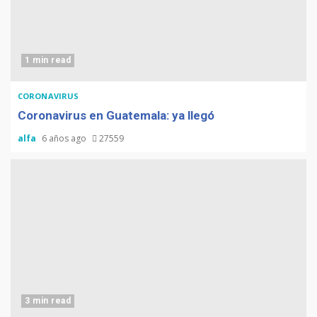
1 min read
CORONAVIRUS
Coronavirus en Guatemala: ya llegó
alfa
6 años ago
27559
3 min read