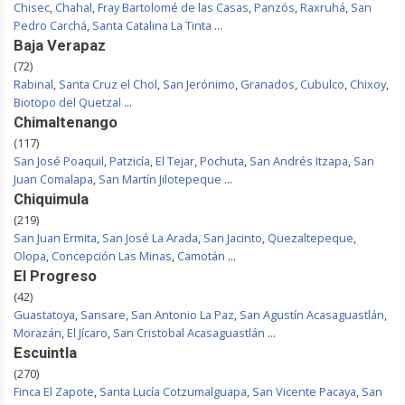
Chisec
,
Chahal
,
Fray Bartolomé de las Casas
,
Panzós
,
Raxruhá
,
San
Pedro Carchá
,
Santa Catalina La Tinta
...
Baja Verapaz
(72)
Rabinal
,
Santa Cruz el Chol
,
San Jerónimo
,
Granados
,
Cubulco
,
Chixoy
,
Biotopo del Quetzal
...
Chimaltenango
(117)
San José Poaquil
,
Patzicía
,
El Tejar
,
Pochuta
,
San Andrés Itzapa
,
San
Juan Comalapa
,
San Martín Jilotepeque
...
Chiquimula
(219)
San Juan Ermita
,
San José La Arada
,
San Jacinto
,
Quezaltepeque
,
Olopa
,
Concepción Las Minas
,
Camotán
...
El Progreso
(42)
Guastatoya
,
Sansare
,
San Antonio La Paz
,
San Agustín Acasaguastlán
,
Morazán
,
El Jícaro
,
San Cristobal Acasaguastlán
...
Escuintla
(270)
Finca El Zapote
,
Santa Lucía Cotzumalguapa
,
San Vicente Pacaya
,
San