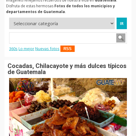
imágenes reflejamos recuerdos de nuestra vida en
Guatemala
.
Disfruta de estas hermosas
Fotos de todos los municipios y
departamentos de Guatemala
.
360s
Lo mejor
Nuevas fotos
RSS
Cocadas, Chilacayote y más dulces típicos
de Guatemala