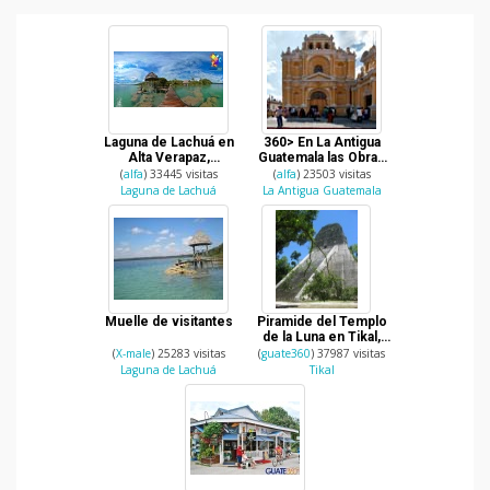
Laguna de Lachuá en
360> En La Antigua
Alta Verapaz,
Guatemala las Obras
Guatemala
Sociales del Hermano
(
alfa
) 33445 visitas
(
alfa
) 23503 visitas
Pedro
Laguna de Lachuá
La Antigua Guatemala
Muelle de visitantes
Piramide del Templo
de la Luna en Tikal,
Peten.
(
X-male
) 25283 visitas
(
guate360
) 37987 visitas
Laguna de Lachuá
Tikal