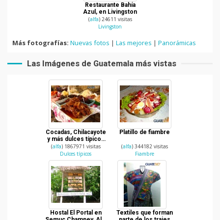
Restaurante Bahía
Azul, en Livingston
(
alfa
) 24611 visitas
Livingston
Más fotografías:
Nuevas fotos
|
Las mejores
|
Panorámicas
Las Imágenes de Guatemala más vistas
Cocadas, Chilacayote
Platillo de fiambre
y más dulces típicos
de Guatemala
(
alfa
) 1867971 visitas
(
alfa
) 344182 visitas
Dulces típicos
Fiambre
Hostal El Portal en
Textiles que forman
Semuc Champey, Alta
parte de los trajes