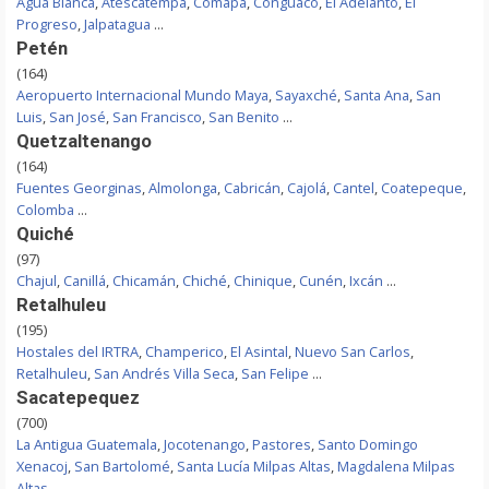
Agua Blanca
,
Atescatempa
,
Comapa
,
Conguaco
,
El Adelanto
,
El
Progreso
,
Jalpatagua
...
Petén
(164)
Aeropuerto Internacional Mundo Maya
,
Sayaxché
,
Santa Ana
,
San
Luis
,
San José
,
San Francisco
,
San Benito
...
Quetzaltenango
(164)
Fuentes Georginas
,
Almolonga
,
Cabricán
,
Cajolá
,
Cantel
,
Coatepeque
,
Colomba
...
Quiché
(97)
Chajul
,
Canillá
,
Chicamán
,
Chiché
,
Chinique
,
Cunén
,
Ixcán
...
Retalhuleu
(195)
Hostales del IRTRA
,
Champerico
,
El Asintal
,
Nuevo San Carlos
,
Retalhuleu
,
San Andrés Villa Seca
,
San Felipe
...
Sacatepequez
(700)
La Antigua Guatemala
,
Jocotenango
,
Pastores
,
Santo Domingo
Xenacoj
,
San Bartolomé
,
Santa Lucía Milpas Altas
,
Magdalena Milpas
Altas
...