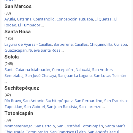
San Marcos
(33)
Ayutla
,
Catarina
,
Comitancillo
,
Concepción Tutuapa
,
El Quetzal
,
El
Rodeo
,
El Tumbador
...
Santa Rosa
(135)
Laguna de Ayarza - Casillas
,
Barberena
,
Casillas
,
Chiquimulilla
,
Cuilapa
,
Guazacapán
,
Nueva Santa Rosa
...
Solola
(248)
Santa Catarina Ixtahuacán
,
Concepción
,
Nahualá
,
San Andres
Semetabaj
,
San José Chacayá
,
San Juan La Laguna
,
San Lucas Tolimán
...
Suchitepéquez
(42)
Río Bravo
,
San Antonio Suchitepéquez
,
San Bernardino
,
San Francisco
Zapotitlán
,
San Gabriel
,
San Juan Bautista
,
San Lorenzo
...
Totonicapán
(39)
Momostenango
,
San Bartolo
,
San Cristóbal Totonicapán
,
Santa María
Chiquimula
,
Totonicapán
,
San Francisco El Alto
,
San Andrés Xecul
...