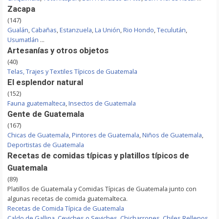
Zacapa
(147)
Gualán
,
Cabañas
,
Estanzuela
,
La Unión
,
Rio Hondo
,
Teculután
,
Usumatlán
...
Artesanías y otros objetos
(40)
Telas, Trajes y Textiles Típicos de Guatemala
El esplendor natural
(152)
Fauna guatemalteca
,
Insectos de Guatemala
Gente de Guatemala
(167)
Chicas de Guatemala
,
Pintores de Guatemala
,
Niños de Guatemala
,
Deportistas de Guatemala
Recetas de comidas típicas y platillos típicos de
Guatemala
(89)
Platillos de Guatemala y Comidas Típicas de Guatemala junto con
algunas recetas de comida guatemalteca.
Recetas de Comida Típica de Guatemala
Caldo de Gallina
,
Ceviches o Seviches
,
Chicharrones
,
Chiles Rellenos
,