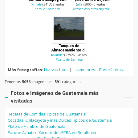
Verapaz
tipicos de Guatemala
(
X-male
) 341352 visitas
(
alfa
) 300543 visitas
Semuc Champey
Artesanías y otros objetos
Tanques de
Almacenamiento de
gasolina
(
cvander
) 279261 visitas
Puerto de San José
Más fotografías:
Nuevas fotos
|
Las mejores
|
Panorámicas
Tenemos
5056
imágenes en
591
categorías.
Fotos e Imágenes de Guatemala más
visitadas
Recetas de Comidas Típicas de Guatemala
Cocadas, Chilacayote y más Dulces Típicos de Guatemala
Plato de Fiambre de Guatemala
Parque Acuático Xocomil del IRTRA en Retalhuleu