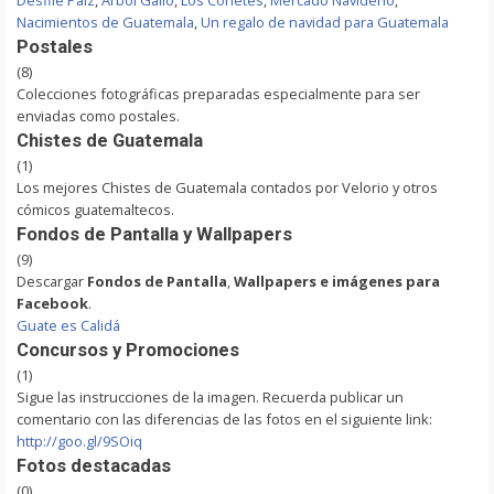
Desfile Paiz
,
Arbol Gallo
,
Los Cohetes
,
Mercado Navideño
,
Nacimientos de Guatemala
,
Un regalo de navidad para Guatemala
Postales
(8)
Colecciones fotográficas preparadas especialmente para ser
enviadas como postales.
Chistes de Guatemala
(1)
Los mejores Chistes de Guatemala contados por Velorio y otros
cómicos guatemaltecos.
Fondos de Pantalla y Wallpapers
(9)
Descargar
Fondos de Pantalla
,
Wallpapers e imágenes para
Facebook
.
Guate es Calidá
Concursos y Promociones
(1)
Sigue las instrucciones de la imagen. Recuerda publicar un
comentario con las diferencias de las fotos en el siguiente link:
http://goo.gl/9SOiq
Fotos destacadas
(0)