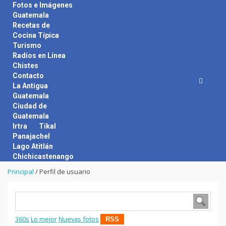
Skip
Fotos e Imágenes
to
Guatemala
content
Recetas de
Cocina Típica
Turismo
Radios en Línea
Chistes
Contacto
La Antigua
Guatemala
Ciudad de
Guatemala
Irtra
Tikal
Panajachel
Lago Atitlán
Chichicastenango
Principal
/
Perfil de usuario
360s
Lo mejor
Nuevas fotos
RSS