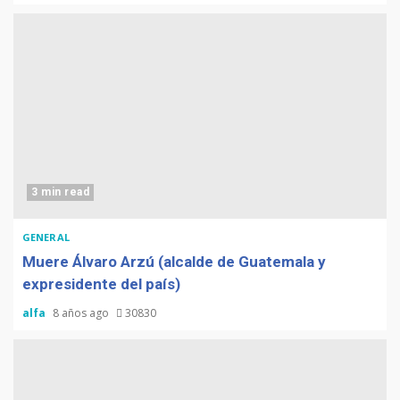
3 min read
GENERAL
Muere Álvaro Arzú (alcalde de Guatemala y
expresidente del país)
alfa
8 años ago
30830