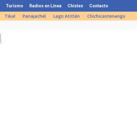
Turismo
Radios en Línea
Chistes
Contacto
Tikal
Panajachel
Lago Atitlán
Chichicastenango