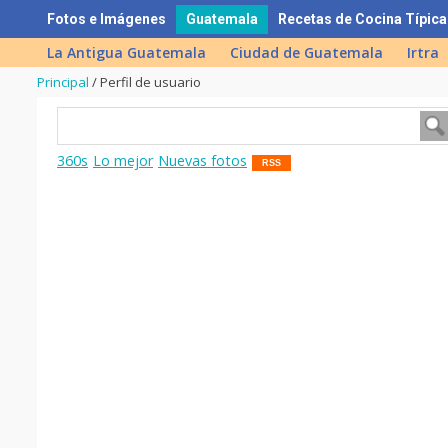
Skip
Fotos e Imágenes
Guatemala
Recetas de Cocina Típica
to
La Antigua Guatemala
Ciudad de Guatemala
Irtra
content
Principal
/
Perfil de usuario
360s
Lo mejor
Nuevas fotos
RSS