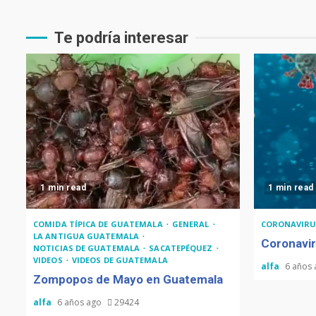
Te podría interesar
1 min read
1 min read
COMIDA TÍPICA DE GUATEMALA
GENERAL
CORONAVIRU
LA ANTIGUA GUATEMALA
Coronavir
NOTICIAS DE GUATEMALA
SACATEPÉQUEZ
VIDEOS
VIDEOS DE GUATEMALA
alfa
6 años
Zompopos de Mayo en Guatemala
alfa
6 años ago
29424