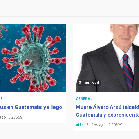
3 min read
S
GENERAL
us en Guatemala: ya llegó
Muere Álvaro Arzú (alcal
Guatemala y expresidente
 ago
27559
alfa
8 años ago
30829