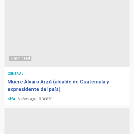
3 min read
GENERAL
Muere Álvaro Arzú (alcalde de Guatemala y
expresidente del país)
alfa
8 años ago
30830