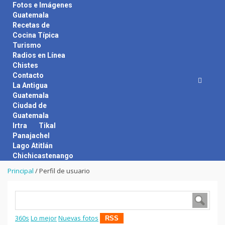
Skip
Fotos e Imágenes
to
Guatemala
content
Recetas de
Cocina Típica
Turismo
Radios en Línea
Chistes
Contacto
La Antigua
Guatemala
Ciudad de
Guatemala
Irtra
Tikal
Panajachel
Lago Atitlán
Chichicastenango
Principal
/
Perfil de usuario
360s
Lo mejor
Nuevas fotos
RSS