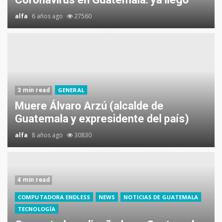
alfa
6 años ago
27560
GENERAL
3 min read
Muere Álvaro Arzú (alcalde de
Guatemala y expresidente del país)
alfa
8 años ago
30830
4 min read
COMPUTADORA ENDLESS
NEWS
NOTICIAS DE GUATEMALA
TECNOLOGÍA