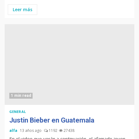
Leer más
1 min read
GENERAL
Justin Bieber en Guatemala
alfa
13 años ago
1192
27438
En el video que verán a continuación, el afamado joven