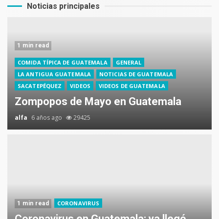
Noticias principales
1 min read
COMIDA TÍPICA DE GUATEMALA
GENERAL
LA ANTIGUA GUATEMALA
NOTICIAS DE GUATEMALA
SACATEPÉQUEZ
VIDEOS
VIDEOS DE GUATEMALA
Zompopos de Mayo en Guatemala
alfa
6 años ago
29425
CORONAVIRUS
1 min read
Coronavirus en Guatemala: ya llegó