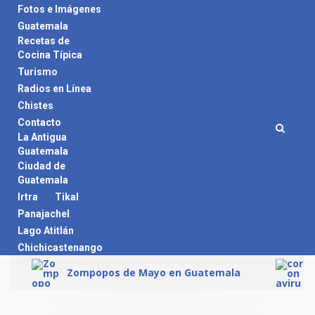
Skip
Fotos e Imágenes
to
Guatemala
content
Recetas de
Cocina Típica
Turismo
Radios en Línea
Chistes
Contacto
La Antigua
Guatemala
Ciudad de
Guatemala
Irtra
Tikal
Panajachel
Lago Atitlán
Chichicastenango
Zompopos de Mayo en Guatemala