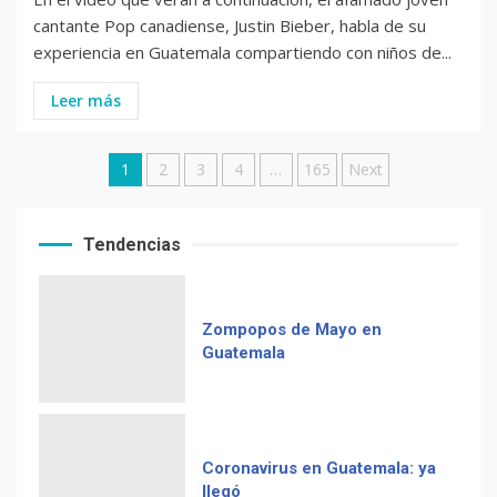
cantante Pop canadiense, Justin Bieber, habla de su
experiencia en Guatemala compartiendo con niños de...
Leer más
Posts
1
2
3
4
…
165
Next
pagination
Tendencias
Zompopos de Mayo en
Guatemala
Coronavirus en Guatemala: ya
llegó