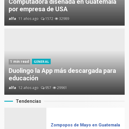
Computadora diseñada en Guatemala
por empresa de USA
alfa
11 años ago
1572
32989
GENERAL
1 min read
Duolingo la App más descargada para
educación
alfa
12 años ago
957
29961
Tendencias
Zompopos de Mayo en Guatemala