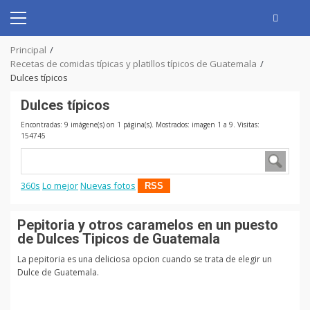
Skip
to
Primary
content
Menu
Principal
Recetas de comidas típicas y platillos típicos de Guatemala
Dulces típicos
Dulces típicos
Encontradas: 9 imágene(s) on 1 página(s). Mostrados: imagen 1 a 9. Visitas:
154745
360s
Lo mejor
Nuevas fotos
RSS
Pepitoria y otros caramelos en un puesto
de Dulces Tipicos de Guatemala
La pepitoria es una deliciosa opcion cuando se trata de elegir un
Dulce de Guatemala.