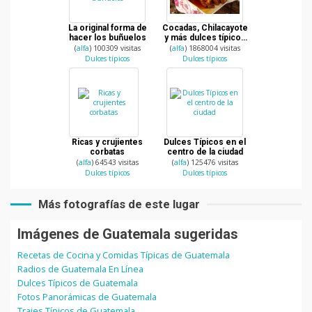
La original forma de
Cocadas, Chilacayote
hacer los buñuelos
y más dulces típicos
de Guatemala
(
alfa
) 100309 visitas
(
alfa
) 1868004 visitas
Dulces típicos
Dulces típicos
Ricas y crujientes
Dulces Típicos en el
corbatas
centro de la ciudad
(
alfa
) 64543 visitas
(
alfa
) 125476 visitas
Dulces típicos
Dulces típicos
Más fotografías de este lugar
Imágenes de Guatemala sugeridas
Recetas de Cocina y Comidas Típicas de Guatemala
Radios de Guatemala En Línea
Dulces Típicos de Guatemala
Fotos Panorámicas de Guatemala
Trajes Típicos de Guatemala