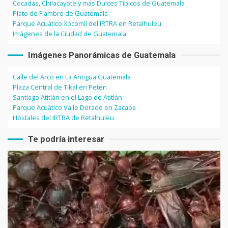
Cocadas, Chilacayote y más Dulces Típicos de Guatemala
Plato de Fiambre de Guatemala
Parque Acuático Xocomil del IRTRA en Retalhuleu
Imágenes de la Ciudad de Guatemala
Imágenes Panorámicas de Guatemala
Calle del Arco en La Antigua Guatemala
Plaza Central de Tikal en Petén
Santiago Atitlán en el Lago de Atitlán
Parque Acuático Valle Dorado en Zacapa
Hostales del IRTRA de Retalhuleu
Te podría interesar