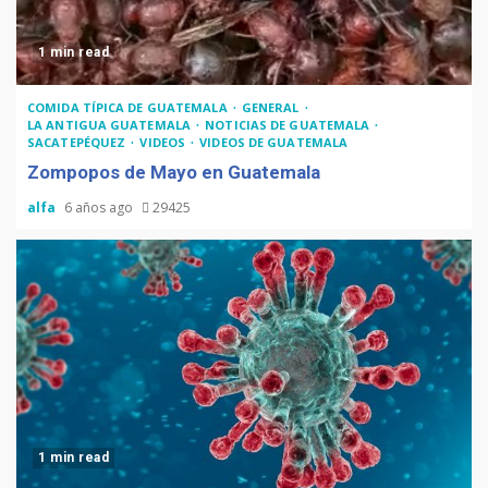
1 min read
COMIDA TÍPICA DE GUATEMALA
GENERAL
LA ANTIGUA GUATEMALA
NOTICIAS DE GUATEMALA
SACATEPÉQUEZ
VIDEOS
VIDEOS DE GUATEMALA
Zompopos de Mayo en Guatemala
alfa
6 años ago
29425
1 min read