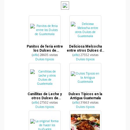
Panitos de feria entre
Deliciosa Melcocha
los Dulces de
entre otros Dulces de
Guatemala
Guatemala
(
alfa
) 28605 visitas
(
alfa
) 27552 visitas
Dulces típicos
Dulces típicos
Canillitas de Leche y
Dulces Típicos en la
otros Dulces de
Antigua Guatemala
Guatemala
(
alfa
) 27502 visitas
(
alfa
) 31663 visitas
Dulces típicos
Dulces típicos