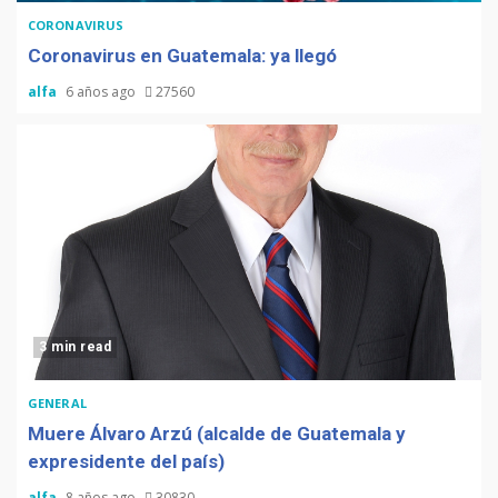
CORONAVIRUS
Coronavirus en Guatemala: ya llegó
alfa
6 años ago
27560
3 min read
GENERAL
Muere Álvaro Arzú (alcalde de Guatemala y
expresidente del país)
alfa
8 años ago
30830