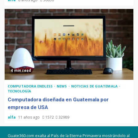
4 min read
COMPUTADORA ENDLESS
NEWS
NOTICIAS DE GUATEMALA
TECNOLOGÍA
Computadora diseñada en Guatemala por
empresa de USA
alfa
11 años ago
1572
32989
Guate360.com exalta al País de la Eterna Primavera mostrándolo al