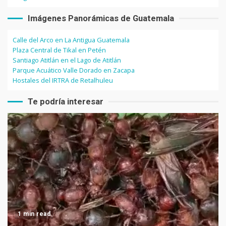
Imágenes Panorámicas de Guatemala
Calle del Arco en La Antigua Guatemala
Plaza Central de Tikal en Petén
Santiago Atitlán en el Lago de Atitlán
Parque Acuático Valle Dorado en Zacapa
Hostales del IRTRA de Retalhuleu
Te podría interesar
1 min read