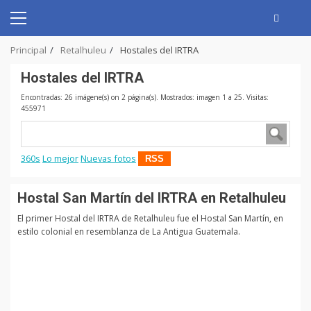
Skip
to
Primary
content
Menu
Principal
Retalhuleu
Hostales del IRTRA
Hostales del IRTRA
Encontradas: 26 imágene(s) on 2 página(s). Mostrados: imagen 1 a 25. Visitas:
455971
360s
Lo mejor
Nuevas fotos
RSS
Hostal San Martín del IRTRA en Retalhuleu
El primer Hostal del IRTRA de Retalhuleu fue el Hostal San Martín, en
estilo colonial en resemblanza de La Antigua Guatemala.