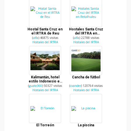
Hostal Santa Cruz en
Hostales Santa Cruz
el IRTRA de Reu
del IRTRA en
Retalhuleu
(
alfa
) 46875 visitas
(
alfa
) 22788 visitas
Hostales del IRTRA
Hostales del IRTRA
Kalimantán, hotel
Cancha de fútbol
estilo Indonesio en
hostales Palajunoj
(
guate360
) 50327 visitas
(
cvander
) 120764 visitas
Hostales del IRTRA
Hostales del IRTRA
El Torreón
La piscina