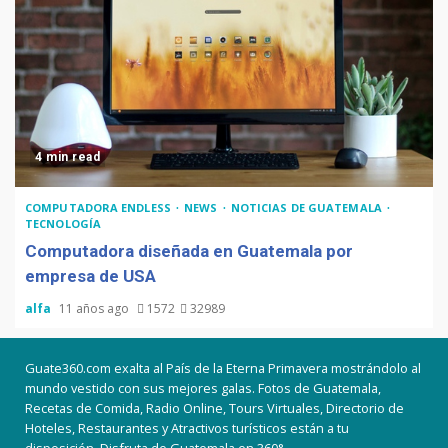
4 min read
COMPUTADORA ENDLESS
NEWS
NOTICIAS DE GUATEMALA
TECNOLOGÍA
Computadora diseñada en Guatemala por
empresa de USA
alfa
11 años ago
1572
32989
Guate360.com exalta al País de la Eterna Primavera mostrándolo al
mundo vestido con sus mejores galas. Fotos de Guatemala,
Recetas de Comida, Radio Online, Tours Virtuales, Directorio de
Hoteles, Restaurantes y Atractivos turísticos están a tu