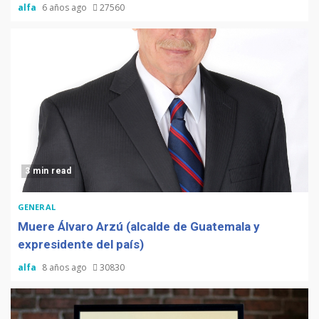
alfa
6 años ago
27560
3 min read
GENERAL
Muere Álvaro Arzú (alcalde de Guatemala y
expresidente del país)
alfa
8 años ago
30830