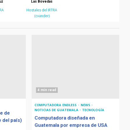
uz
Las Bóvedas
TRA
Hostales del IRTRA
(cvander)
4 min read
COMPUTADORA ENDLESS
NEWS
NOTICIAS DE GUATEMALA
TECNOLOGÍA
de de
Computadora diseñada en
 del país)
Guatemala por empresa de USA