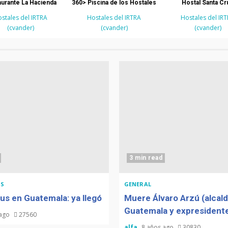
urante La Hacienda
360> Piscina de los Hostales
Hostal Santa Cr
stales del IRTRA
Hostales del IRTRA
Hostales del IR
(cvander)
(cvander)
(cvander)
3 min read
S
GENERAL
us en Guatemala: ya llegó
Muere Álvaro Arzú (alcal
Guatemala y expresidente
 ago
27560
alfa
8 años ago
30830