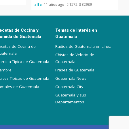
alfa
11 años ago
1572
32989
ecetas de Cocina y
Temas de Interés en
omida de Guatemala
Guatemala
ecetas de Cocina de
Radios de Guatemala en Línea
uatemala
Chistes de Velorio de
omida Típica de Guatemala
Guatemala
iambre
Frases de Guatemala
ulces Típicos de Guatemala
Guatemala News
amales de Guatemala
Guatemala City
Guatemala y sus
Departamentos