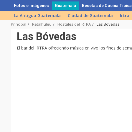
Skip
Fotos e Imágenes
Guatemala
Recetas de Cocina Típica
to
La Antigua Guatemala
Ciudad de Guatemala
Irtra
content
Principal
Retalhuleu
Hostales del IRTRA
Las Bóvedas
Las Bóvedas
El bar del IRTRA ofreciendo música en vivo los fines de sem