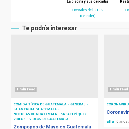
La piscina y sus cascadas
Resta
Hostales del IRTRA
Ho
(cvander)
Te podría interesar
1 min read
1 min read
COMIDA TÍPICA DE GUATEMALA
GENERAL
CORONAVIRU
LA ANTIGUA GUATEMALA
Coronavir
NOTICIAS DE GUATEMALA
SACATEPÉQUEZ
VIDEOS
VIDEOS DE GUATEMALA
alfa
6 años
Zompopos de Mayo en Guatemala