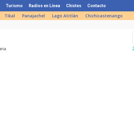
Turismo
Radios en Línea
Chistes
Contacto
Tikal
Panajachel
Lago Atitlán
Chichicastenango
ana.