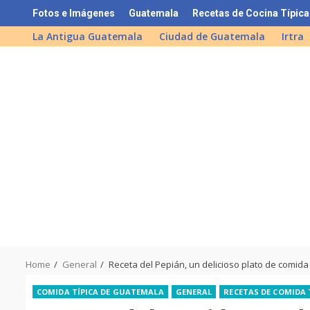
Skip
Fotos e Imágenes
Guatemala
Recetas de Cocina Típica
to
La Antigua Guatemala
Ciudad de Guatemala
Irtra
content
Home
General
Receta del Pepián, un delicioso plato de comida
COMIDA TÍPICA DE GUATEMALA
GENERAL
RECETAS DE COMIDA 