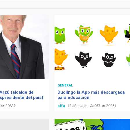
1 min read
GENERAL
Arzú (alcalde de
Duolingo la App más descargada
xpresidente del país)
para educación
30832
alfa
12 años ago
957
29961