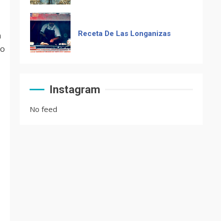
Frases guatemaltecas
n
do
El Chocolate Maya en el
paladar del mundo
Instagram
No feed
Recetas de Tamales Rojos o
Tamales Colorados
Recetas del fiambre
guatemalteco