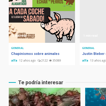
3 min read
1 min read
GENERAL
GENERAL
Chapinismos sobre animales
Justin Bieber
alfa
12 años ago
2122
35089
alfa
13 años ag
Te podría interesar