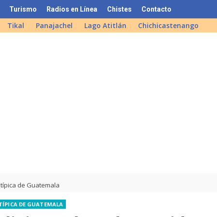
Turismo
Radios en Línea
Chistes
Contacto
Tikal
Panajachel
Lago Atitlán
Chichicastenango
 típica de Guatemala
TÍPICA DE GUATEMALA