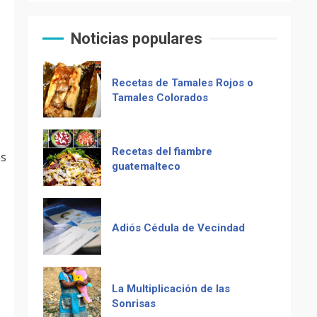
Computadora diseñada en
Recetas de Tamales Rojos o
Guatemala por empresa de
Tamales Colorados
USA
Noticias populares
Duolingo la App más
Recetas del fiambre
descargada para educación
guatemalteco
as
Adiós Cédula de Vecindad
La Multiplicación de las
Sonrisas
Receta De Las Longanizas