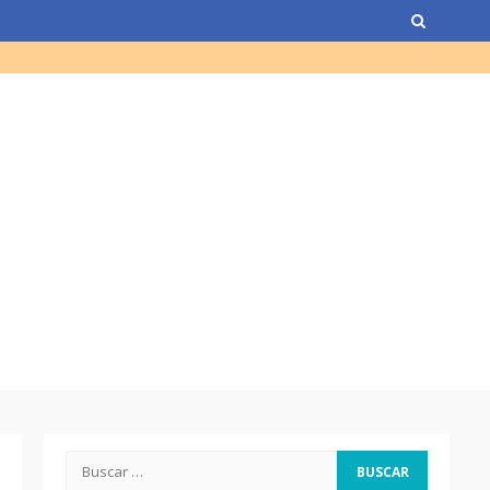
Guatemala por empresa de
USA
Duolingo la App más
descargada para educación
Tenor guatemalteco gana
concurso de Plácido Domingo
Chapinismos sobre animales
Zompopos de Mayo en
Guatemala
Buscar: