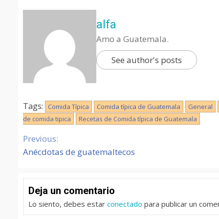
alfa
Amo a Guatemala.
See author's posts
Tags:
Comida Típica
Comida típica de Guatemala
General
de comida tipica
Recetas de Comida típica de Guatemala
Previous:
Continue
Anécdotas de guatemaltecos
Reading
Deja un comentario
Lo siento, debes estar
conectado
para publicar un comen