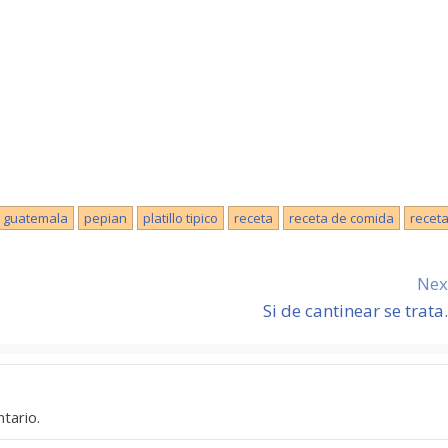
guatemala
pepian
platillo tipico
receta
receta de comida
recet
Nex
Si de cantinear se trat
tario.