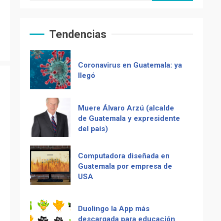
Coronavirus en Guatemala: ya
llegó
Tendencias
Muere Álvaro Arzú (alcalde
de Guatemala y expresidente
del país)
Computadora diseñada en
Guatemala por empresa de
USA
Duolingo la App más
Recetas del fiambre
descargada para educación
guatemalteco
Tenor guatemalteco gana
Adiós Cédula de Vecindad
concurso de Plácido Domingo