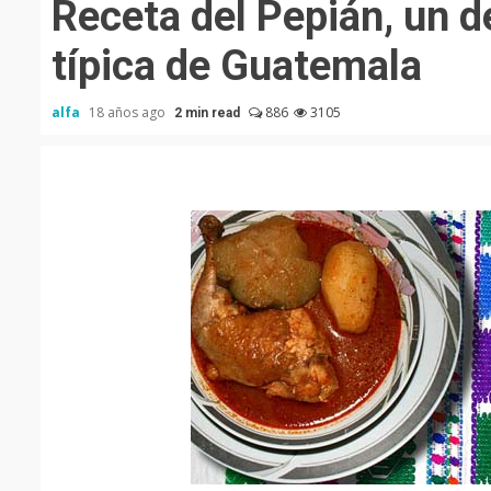
Receta del Pepián, un d
típica de Guatemala
alfa
18 años ago
886
3105
2 min read