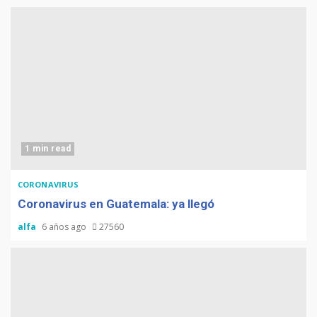
1 min read
CORONAVIRUS
Coronavirus en Guatemala: ya llegó
alfa
6 años ago
27560