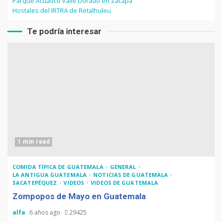
Parque Acuático Valle Dorado en Zacapa
Hostales del IRTRA de Retalhuleu
Te podría interesar
1 min read
COMIDA TÍPICA DE GUATEMALA
GENERAL
LA ANTIGUA GUATEMALA
NOTICIAS DE GUATEMALA
SACATEPÉQUEZ
VIDEOS
VIDEOS DE GUATEMALA
Zompopos de Mayo en Guatemala
alfa
6 años ago
29425