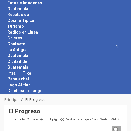
Skip
Fotos e Imágenes
to
Guatemala
content
Recetas de
Cocina Típica
Turismo
Radios en Línea
Chistes
Contacto
La Antigua
Guatemala
Ciudad de
Guatemala
Irtra
Tikal
Panajachel
Lago Atitlán
Chichicastenango
Principal
El Progreso
El Progreso
Encontradas: 2 imágene(s) on 1 página(s). Mostrados: imagen 1 a 2. Visitas: 59453