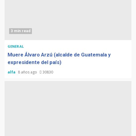
3 min read
GENERAL
Muere Álvaro Arzú (alcalde de Guatemala y
expresidente del país)
alfa
8 años ago
30830