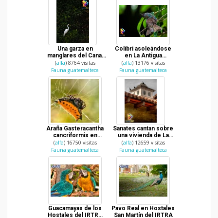
Una garza en
Colibrí asoleándose
manglares del Canal
en La Antigua
de Chiquimulilla en
Guatemala
(
alfa
) 8764 visitas
(
alfa
) 13176 visitas
Santa Rosa
Fauna guatemalteca
Fauna guatemalteca
Araña Gasteracantha
Sanates cantan sobre
cancriformis en
una vivienda de La
Guatemala
Antigua Guatemala
(
alfa
) 16750 visitas
(
alfa
) 12659 visitas
Fauna guatemalteca
Fauna guatemalteca
Guacamayas de los
Pavo Real en Hostales
Hostales del IRTRA
San Martín del IRTRA