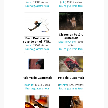
en Retalhuleu
(
alfa
) 33089 visitas
(
alfa
) 19485 visitas
Fauna guatemalteca
Fauna guatemalteca
Chivos en Petén,
Guatemala
Pavo Real macho
volando en el IRTRA
(
Aguirre Chely
) 15605
de Retalhuleu
(
alfa
) 15368 visitas
visitas
Fauna guatemalteca
Fauna guatemalteca
Paloma de Guatemala
Pato de Guatemala
(
tashiro
) 10993 visitas
(
tashiro
) 12994 visitas
Fauna guatemalteca
Fauna guatemalteca