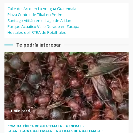
Calle del Arco en La Antigua Guatemala
Plaza Central de Tikal en Petén
Santiago Atitlán en el Lago de Atitlán
Parque Acuático Valle Dorado en Zacapa
Hostales del IRTRA de Retalhuleu
Te podría interesar
1 min read
COMIDA TÍPICA DE GUATEMALA
GENERAL
LA ANTIGUA GUATEMALA
NOTICIAS DE GUATEMALA