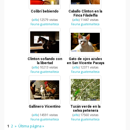
Colibrí bebiendo
Caballo Clinton en la
Finca Filadelfia
(
alfa
) 12579 visitas
(
alfa
) 11447 visitas
Fauna guatemalteca
Fauna guatemalteca
Clinton soñando con
Gato de ojos azules
la libertad
en San Vicente Pacaya
(
alfa
) 10213 visitas
(
alfa
) 12371 visitas
Fauna guatemalteca
Fauna guatemalteca
Gallinero Vicentino
Tucán verde en la
selva petenera
(
alfa
) 14591 visitas
(
alfa
) 17560 visitas
Fauna guatemalteca
Fauna guatemalteca
1
2
»
Última página »