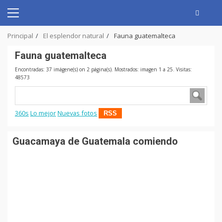
Skip
to
Primary
content
Menu
Principal
El esplendor natural
Fauna guatemalteca
Fauna guatemalteca
Encontradas: 37 imágene(s) on 2 página(s). Mostrados: imagen 1 a 25. Visitas:
48573
360s
Lo mejor
Nuevas fotos
RSS
Guacamaya de Guatemala comiendo