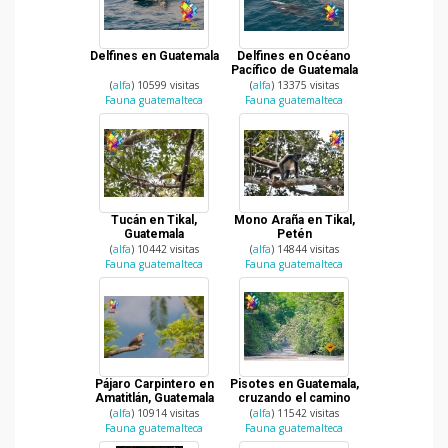
Delfines en Guatemala
Delfines en Océano
Pacífico de Guatemala
(
alfa
) 10599 visitas
(
alfa
) 13375 visitas
Fauna guatemalteca
Fauna guatemalteca
Tucán en Tikal,
Mono Araña en Tikal,
Guatemala
Petén
(
alfa
) 10442 visitas
(
alfa
) 14844 visitas
Fauna guatemalteca
Fauna guatemalteca
Pájaro Carpintero en
Pisotes en Guatemala,
Amatitlán, Guatemala
cruzando el camino
(
alfa
) 10914 visitas
(
alfa
) 11542 visitas
Fauna guatemalteca
Fauna guatemalteca