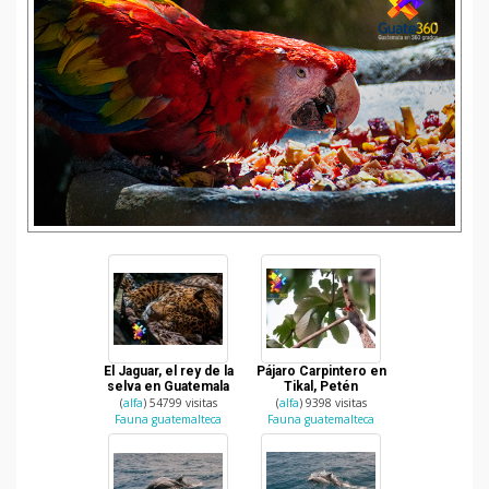
El Jaguar, el rey de la
Pájaro Carpintero en
selva en Guatemala
Tikal, Petén
(
alfa
) 54799 visitas
(
alfa
) 9398 visitas
Fauna guatemalteca
Fauna guatemalteca