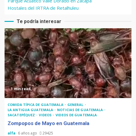
Parque Acuático Valle Dorado en Zacapa
Hostales del IRTRA de Retalhuleu
Te podría interesar
1 min read
COMIDA TÍPICA DE GUATEMALA
GENERAL
LA ANTIGUA GUATEMALA
NOTICIAS DE GUATEMALA
SACATEPÉQUEZ
VIDEOS
VIDEOS DE GUATEMALA
Zompopos de Mayo en Guatemala
alfa
6 años ago
29425