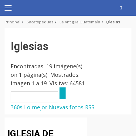
Skip
to
Primary
content
Menu
Principal
Sacatepequez
La Antigua Guatemala
Iglesias
Iglesias
Encontradas: 19 imágene(s)
on 1 página(s). Mostrados:
imagen 1 a 19. Visitas: 64581
360s
Lo mejor
Nuevas fotos
RSS
IGLESIA DE