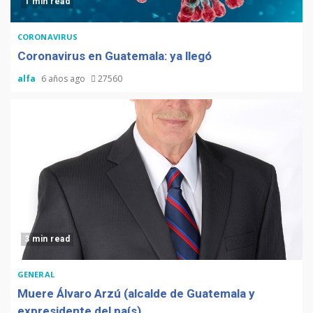
1 min read
CORONAVIRUS
Coronavirus en Guatemala: ya llegó
alfa
6 años ago
27560
3 min read
GENERAL
Muere Álvaro Arzú (alcalde de Guatemala y
expresidente del país)