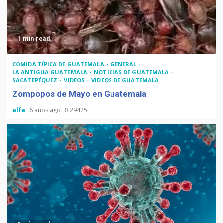
1 min read
COMIDA TÍPICA DE GUATEMALA
GENERAL
LA ANTIGUA GUATEMALA
NOTICIAS DE GUATEMALA
SACATEPÉQUEZ
VIDEOS
VIDEOS DE GUATEMALA
Zompopos de Mayo en Guatemala
alfa
6 años ago
29425