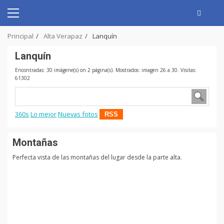
Skip
to
Primary
content
Menu
Principal
Alta Verapaz
Lanquín
Lanquín
Encontradas: 30 imágene(s) on 2 página(s). Mostrados: imagen 26 a 30. Visitas:
61302
360s
Lo mejor
Nuevas fotos
RSS
Montañas
Perfecta vista de las montañas del lugar desde la parte alta.