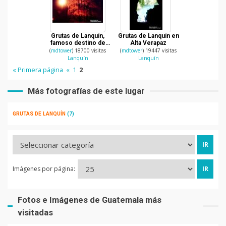
Grutas de Lanquín,
Grutas de Lanquín en
famoso destino de
Alta Verapaz
Alta Verapaz
(
mdtower
) 18700 visitas
(
mdtower
) 19447 visitas
Lanquín
Lanquín
« Primera página
«
1
2
Más fotografías de este lugar
GRUTAS DE LANQUÍN
(7)
Imágenes por página:
Fotos e Imágenes de Guatemala más
visitadas