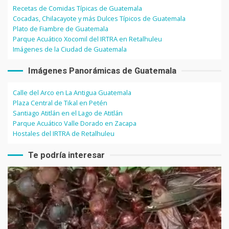
Recetas de Comidas Típicas de Guatemala
Cocadas, Chilacayote y más Dulces Típicos de Guatemala
Plato de Fiambre de Guatemala
Parque Acuático Xocomil del IRTRA en Retalhuleu
Imágenes de la Ciudad de Guatemala
Imágenes Panorámicas de Guatemala
Calle del Arco en La Antigua Guatemala
Plaza Central de Tikal en Petén
Santiago Atitlán en el Lago de Atitlán
Parque Acuático Valle Dorado en Zacapa
Hostales del IRTRA de Retalhuleu
Te podría interesar