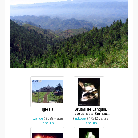
Iglesia
Grutas de Lanquín,
cercanas a Semuc
Champey en Alta
(
cvander
) 9698 visitas
(
mdtower
) 17542 visitas
Verapaz
Lanquín
Lanquín