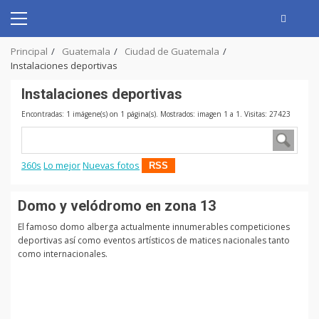
Skip
to
Primary
content
Menu
Principal
Guatemala
Ciudad de Guatemala
Instalaciones deportivas
Instalaciones deportivas
Encontradas: 1 imágene(s) on 1 página(s). Mostrados: imagen 1 a 1. Visitas: 27423
360s
Lo mejor
Nuevas fotos
RSS
Domo y velódromo en zona 13
El famoso domo alberga actualmente innumerables competiciones
deportivas así como eventos artísticos de matices nacionales tanto
como internacionales.