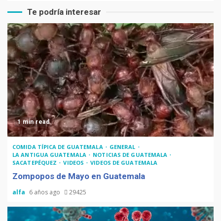
Te podría interesar
1 min read
COMIDA TÍPICA DE GUATEMALA
GENERAL
LA ANTIGUA GUATEMALA
NOTICIAS DE GUATEMALA
SACATEPÉQUEZ
VIDEOS
VIDEOS DE GUATEMALA
Zompopos de Mayo en Guatemala
alfa
6 años ago
29425