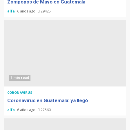
Zompopos de Mayo en Guatemala
alfa
6 años ago
29425
1 min read
CORONAVIRUS
Coronavirus en Guatemala: ya llegó
alfa
6 años ago
27560