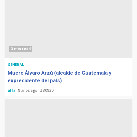
3 min read
GENERAL
Muere Álvaro Arzú (alcalde de Guatemala y
expresidente del país)
alfa
8 años ago
30830