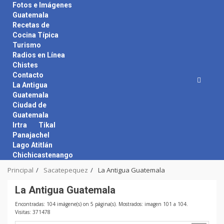
Skip
Fotos e Imágenes
to
Guatemala
content
Recetas de
Cocina Típica
Turismo
Radios en Línea
Chistes
Contacto
La Antigua
Guatemala
Ciudad de
Guatemala
Irtra
Tikal
Panajachel
Lago Atitlán
Chichicastenango
Principal
Sacatepequez
La Antigua Guatemala
La Antigua Guatemala
Encontradas: 104 imágene(s) on 5 página(s). Mostrados: imagen 101 a 104.
Visitas: 371478