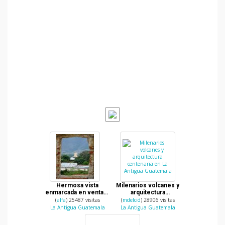
Hermosa vista
Milenarios volcanes y
enmarcada en ventana
arquitectura
colonial
centenaria en La
(
alfa
) 25487 visitas
(
mdelcid
) 28906 visitas
Antigua Guatemala
La Antigua Guatemala
La Antigua Guatemala